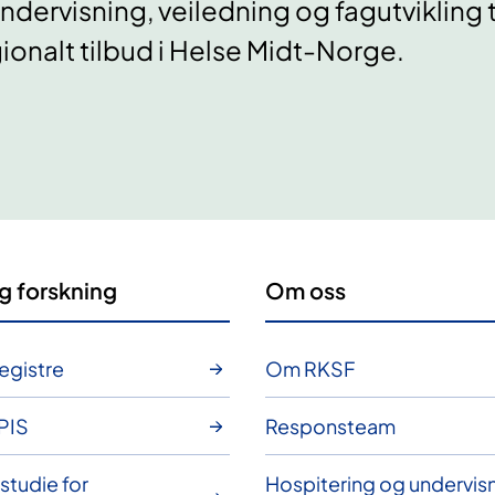
undervisning, veiledning og fagutvikling 
ionalt tilbud i Helse Midt-Norge.
g forskning
Om oss
egistre
Om RKSF
PIS
Responsteam
 studie for
Hospitering og undervis