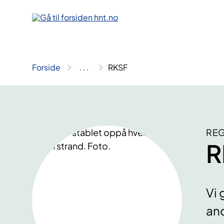
Hopp
til
innhold
Forside
..
.
RKSF
REG
R
Vi 
ano