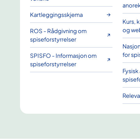
anorek
Kartleggingsskjema
Kurs, 
og web
ROS - Rådgivning om
spiseforstyrrelser
Nasjona
for spi
SPISFO - Informasjon om
spiseforstyrrelser
Fysisk 
spisef
Relevan