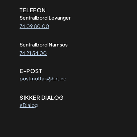
Kontaktinformasjon
TELEFON
Sentralbord Levanger
74 09 80 00
Sentralbord Namsos
74 21 54 00
E-POST
postmottak@hnt.no
SIKKER DIALOG
eDialog