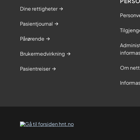
PERS
Dine rettigheter
Personv
Pasientjournal
Tilgjeng
Pårørende
Adminis
informa
Brukermedvirkning
Om nett
Pasientreiser
Informa