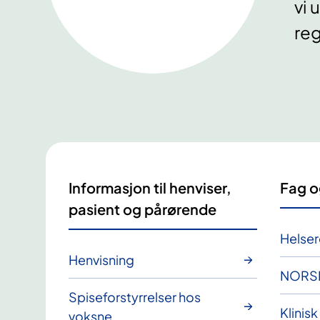
vi 
reg
Informasjon til henviser,
Fag o
pasient og pårørende
Helser
Henvisning
NORS
Spiseforstyrrelser hos
Klinisk
voksne