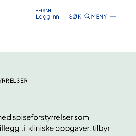
HELSAMI
Logg inn
SØK
MENY
YRRELSER
 med spiseforstyrrelser som
llegg til kliniske oppgaver, tilbyr