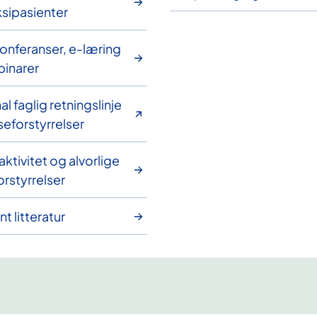
sipasienter
konferanser, e-læring
inarer
l faglig retningslinje
seforstyrrelser
aktivitet og alvorlige
orstyrrelser
t litteratur