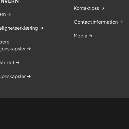
ONVERN
Kontakt oss
ern
Contact information
elighetserklæring
Media
trere
sjonskapsler
stedet
sjonskapsler