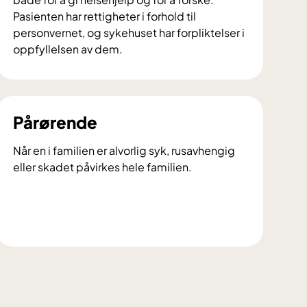
Pasienten har rettigheter i forhold til
personvernet, og sykehuset har forpliktelser i
oppfyllelsen av dem.
P
a
s
i
Pårørende
e
n
Når en i familien er alvorlig syk, rusavhengig
t
eller skadet påvirkes hele familien.
e
r
o
g
P
p
å
e
r
r
ø
s
r