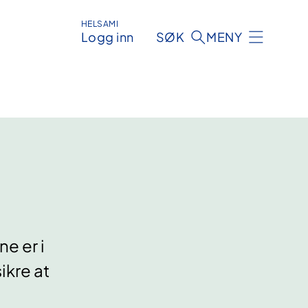
HELSAMI
Logg inn
SØK
MENY
e er i
ikre at