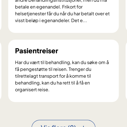
betale en egenandel. Frikort for
helsetjenester får du når du har betalt over et
visst beløp i egenandeler. Det e...
E
g
e
n
Pasientreiser
a
n
Har du vært til behandling, kan du søke om å
d
få pengestøtte til reisen. Trenger du
e
tilrettelagt transport for å komme til
l
behandling, kan du ha rett til å få en
o
organisert reise.
g
P
f
a
r
s
i
i
k
e