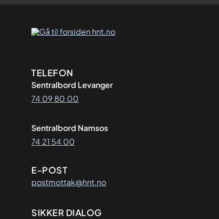
Kontaktinformasjon
TELEFON
Sentralbord Levanger
74 09 80 00
Sentralbord Namsos
74 21 54 00
E-POST
postmottak@hnt.no
SIKKER DIALOG