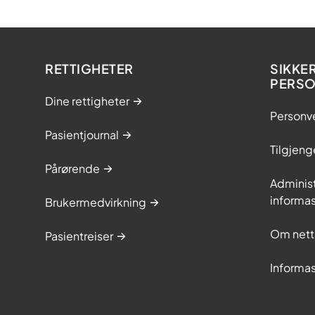
RETTIGHETER
SIKKE
PERS
Dine rettigheter
Personv
Pasientjournal
Tilgjeng
Pårørende
Adminis
informa
Brukermedvirkning
Om nett
Pasientreiser
Informa