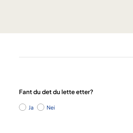
n
n
g
t
j
o
u
r
n
a
l
Fant du det du lette etter?
Ja
Nei