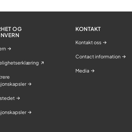
RHET OG
KONTAKT
ONVERN
Kontakt oss
ern
Contact information
elighetserklæring
Media
trere
sjonskapsler
stedet
sjonskapsler