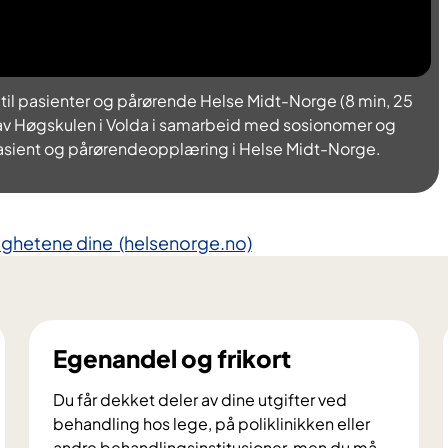
 til pasienter og pårørende Helse Midt-Norge (8 min, 25
t av Høgskulen i Volda i samarbeid med sosionomer og
 pasient og pårørendeopplæring i Helse Midt-Norge.
ttighetene dine (helsenorge.no)
Egenandel og frikort
Du får dekket deler av dine utgifter ved
behandling hos lege, på poliklinikken eller
andre behandlingsinstitusjoner, men du må