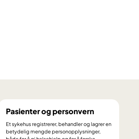
Pasienter og personvern
Et sykehus registrerer, behandler og lagrer en
betydelig mengde personopplysninger,
både for å gi helsehjelp og for å forske.