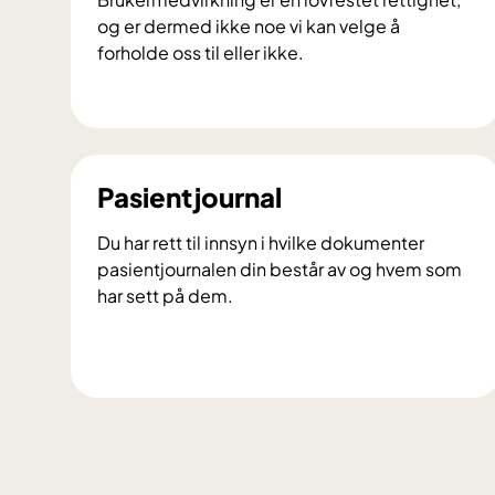
og er dermed ikke noe vi kan velge å
forholde oss til eller ikke.
B
r
u
k
Pasientjournal
e
r
Du har rett til innsyn i hvilke dokumenter
m
pasientjournalen din består av og hvem som
e
har sett på dem.
d
v
i
P
r
a
k
s
n
i
i
e