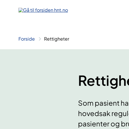
Hopp
til
innhold
Forside
Rettigheter
Rettigh
Som pasient har
hovedsak regule
pasienter og bru