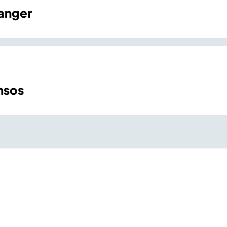
anger
msos