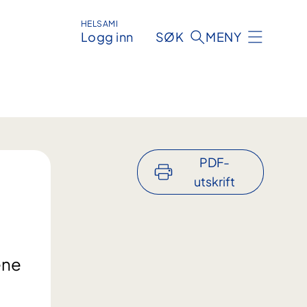
HELSAMI
Logg inn
SØK
MENY
PDF-
utskrift
ene