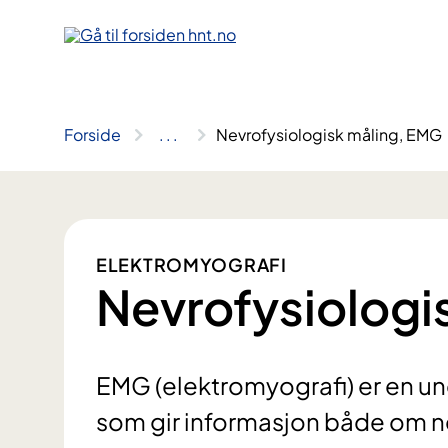
Hopp
til
innhold
Forside
..
.
Nevrofysiologisk måling, EMG
ELEKTROMYOGRAFI
Nevrofysiologi
EMG (elektromyografi) er en und
som gir informasjon både om 