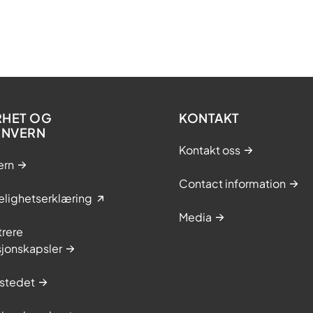
RHET OG
KONTAKT
ONVERN
Kontakt oss
ern
Contact information
elighetserklæring
Media
trere
sjonskapsler
stedet