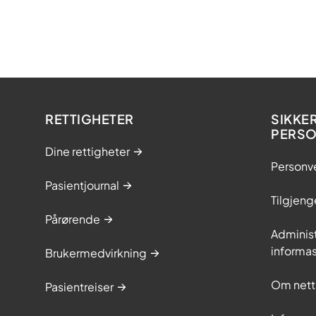
RETTIGHETER
SIKKE
PERS
Dine rettigheter
Personv
Pasientjournal
Tilgjeng
Pårørende
Adminis
informa
Brukermedvirkning
Om nett
Pasientreiser