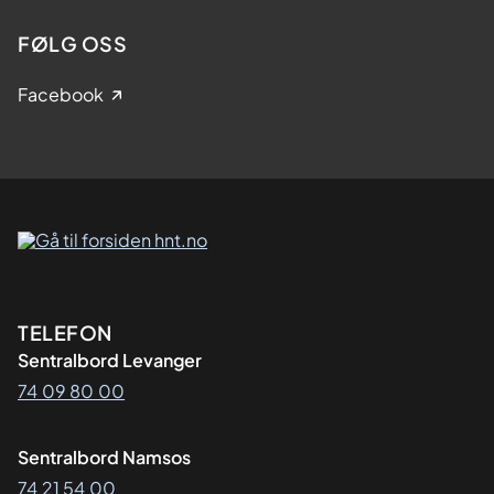
FØLG OSS
Facebook
Kontaktinformasjon
TELEFON
Sentralbord Levanger
74 09 80 00
Sentralbord Namsos
74 21 54 00