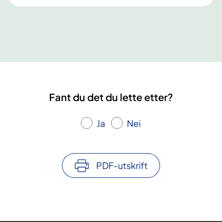
i
n
s
o
n
.
L
Fant du det du lette etter?
æ
r
Ja
Nei
i
n
g
PDF-utskrift
s
-
o
g
m