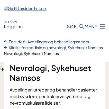
Hopp
til
innhold
HELSAMI
Logg inn
SØK
MENY
Forside
Avdelinger og behandlingssteder
Klinikk for medisin og nevrologi, Sykehuset Namsos
Nevrologi, Sykehuset Namsos
Nevrologi, Sykehuset
Namsos
Avdelingen utreder og behandler pasienter
med sykdom i sentralnervesystemet og
nevromuskulære lidelser.