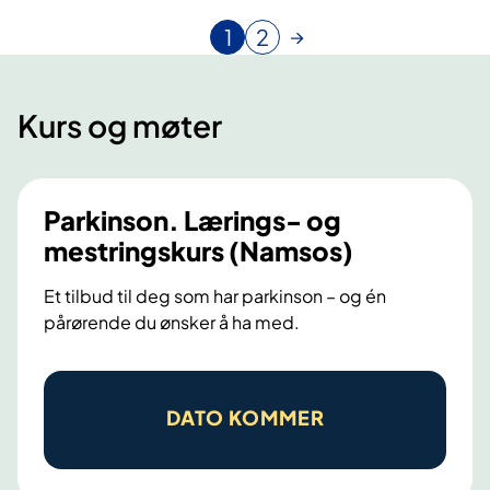
1
2
N
G
å
å
v
t
Kurs og møter
æ
i
r
l
e
s
n
i
Parkinson. Lærings- og
d
d
mestringskurs (Namsos)
e
e
s
Et tilbud til deg som har parkinson – og én
i
pårørende du ønsker å ha med.
d
e
P
a
DATO KOMMER
r
k