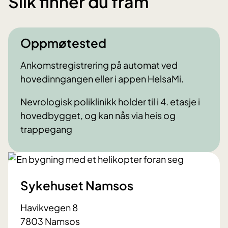
Slik finner du fram
Oppmøtested
Ankomstregistrering på automat ved
hovedinngangen eller i appen HelsaMi.
Nevrologisk poliklinikk holder til i 4. etasje i
hovedbygget, og kan nås via heis og
trappegang
Sykehuset Namsos
Havikvegen 8
7803 Namsos