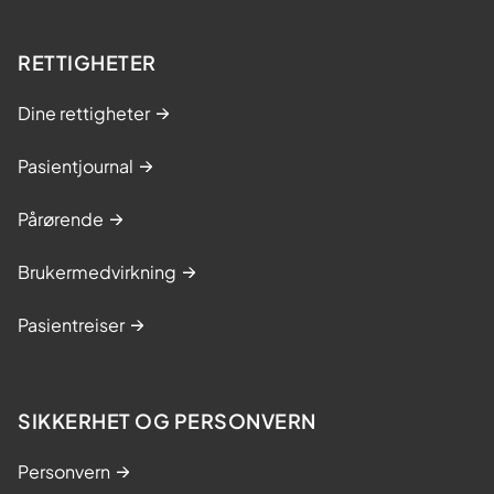
e
s
RETTIGHETER
t
Dine rettigheter
r
i
Pasientjournal
n
g
Pårørende
s
k
Brukermedvirkning
u
r
Pasientreiser
s
(
N
SIKKERHET OG PERSONVERN
a
m
Personvern