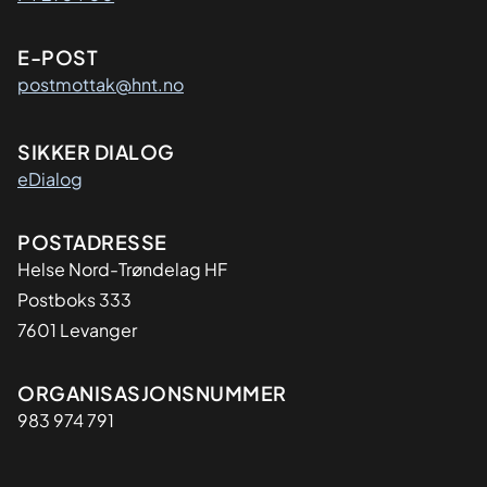
E-POST
postmottak@hnt.no
SIKKER DIALOG
eDialog
Adresse
POSTADRESSE
Helse Nord-Trøndelag HF
Postboks 333
7601 Levanger
Organisasjon
ORGANISASJONSNUMMER
983 974 791