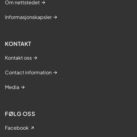
Om nettstedet
.
L
Informasjonskapsler
æ
r
i
KONTAKT
n
g
Kontakt oss
s
-
Contact information
o
Media
g
m
e
FØLG OSS
s
t
Facebook
r