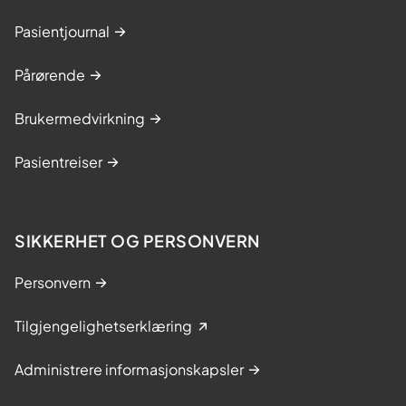
s
Pasientjournal
y
n
Pårørende
d
r
Brukermedvirkning
o
m
Pasientreiser
e
t
t
SIKKERHET OG PERSONVERN
e
r
Personvern
k
Tilgjengelighetserklæring
r
e
Administrere informasjonskapsler
f
t