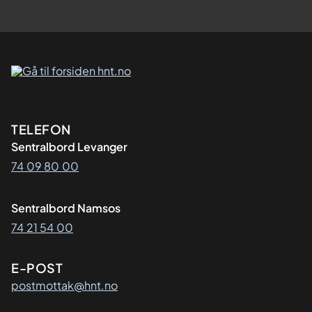
i
n
g
s
k
u
r
Kontaktinformasjon
TELEFON
s
Sentralbord Levanger
.
74 09 80 00
Sentralbord Namsos
74 21 54 00
E-POST
postmottak@hnt.no