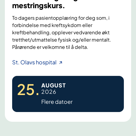
mestringskurs.
To dagers pasientopplæring for deg som, i
forbindelse med kreftsykdom eller
kreftbehandling, opplever vedvarende økt
tretthet/utmattelse fysisk og/eller mentalt.
Pårørende er velkomne til å delta.
F
St. Olavs hospital
a
t
25
.
AUGUST
i
2026
g
Flere datoer
u
e
,
k
r