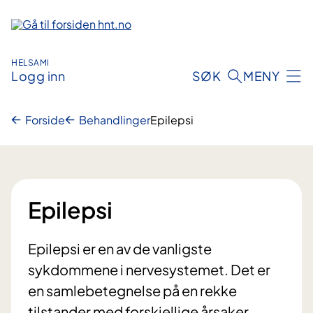
Hopp
til
innhold
HELSAMI
Logg inn
SØK
MENY
Forside
Behandlinger
Epilepsi
Epilepsi
Epilepsi er en av de vanligste
sykdommene i nervesystemet. Det er
en samlebetegnelse på en rekke
tilstander med forskjellige årsaker,