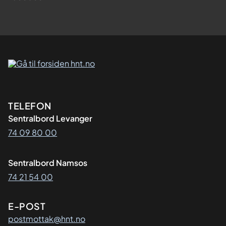
Kontaktinformasjon
TELEFON
Sentralbord Levanger
74 09 80 00
Sentralbord Namsos
74 21 54 00
E-POST
postmottak@hnt.no