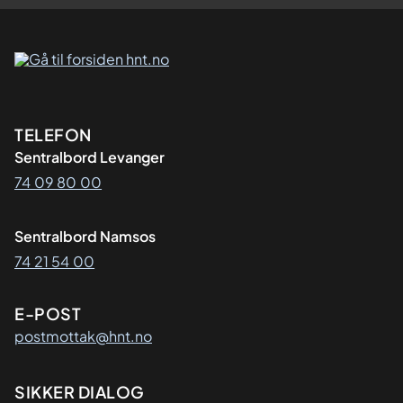
Kontaktinformasjon
TELEFON
Sentralbord Levanger
74 09 80 00
Sentralbord Namsos
74 21 54 00
E-POST
postmottak@hnt.no
SIKKER DIALOG