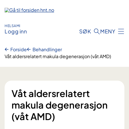
Hopp
til
innhold
HELSAMI
Logg inn
SØK
MENY
Forside
Behandlinger
Våt aldersrelatert makula degenerasjon (våt AMD)
Våt aldersrelatert
makula degenerasjon
(våt AMD)