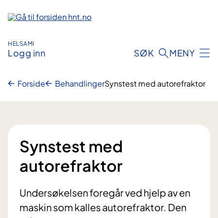
Hopp
til
innhold
HELSAMI
Logg inn
SØK
MENY
Forside
Behandlinger
Synstest med autorefraktor
Synstest med
autorefraktor
Undersøkelsen foregår ved hjelp av en
maskin som kalles autorefraktor. Den