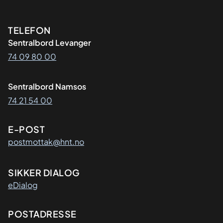
Kontaktinformasjon
TELEFON
Sentralbord Levanger
74 09 80 00
Sentralbord Namsos
74 21 54 00
E-POST
postmottak@hnt.no
SIKKER DIALOG
eDialog
Adresse
POSTADRESSE