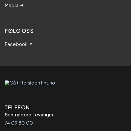
Media
FØLG OSS
Facebook
Kontaktinformasjon
TELEFON
Sentralbord Levanger
74 09 80 00