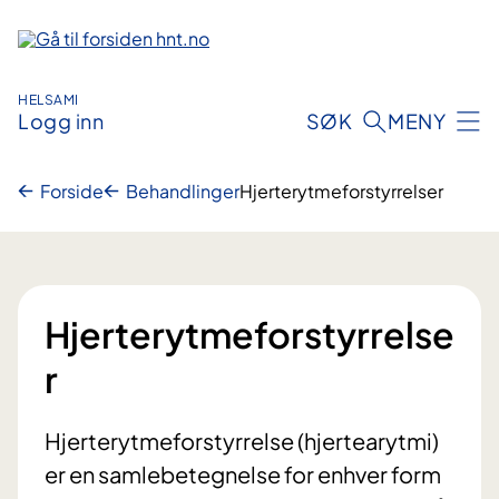
Hopp
til
innhold
HELSAMI
Logg inn
SØK
MENY
Forside
Behandlinger
Hjerterytmeforstyrrelser
Hjerterytmeforstyrrelse
r
Hjerterytmeforstyrrelse (hjertearytmi)
er en samlebetegnelse for enhver form