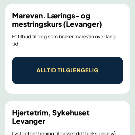
Marevan. Lærings- og
mestringskurs (Levanger)
Et tilbud til deg som bruker marevan over lang
tid.
M
a
ALLTID TILGJENGELIG
r
e
v
a
n
Hjertetrim, Sykehuset
.
Levanger
L
Lystbetont trening tilpasset ditt funksjonsnivå
æ