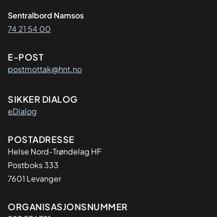
Sentralbord Namsos
74 21 54 00
E-POST
postmottak@hnt.no
SIKKER DIALOG
eDialog
Adresse
POSTADRESSE
Helse Nord-Trøndelag HF
Postboks 333
7601 Levanger
Organisasjon
ORGANISASJONSNUMMER