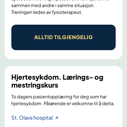
sammen med andre i samme situasjon.
r
Treningen ledes av fysioterapeut.
i
n
H
g
j
ALLTID TILGJENGELIG
s
e
-
r
o
t
g
e
m
t
e
Hjertesykdom. Lærings- og
r
s
mestringskurs
i
t
To dagers pasientopplæring for deg som har
m
r
hjertesykdom. Pårørende er velkomne til å delta.
,
i
S
n
H
St. Olavs hospital
y
g
j