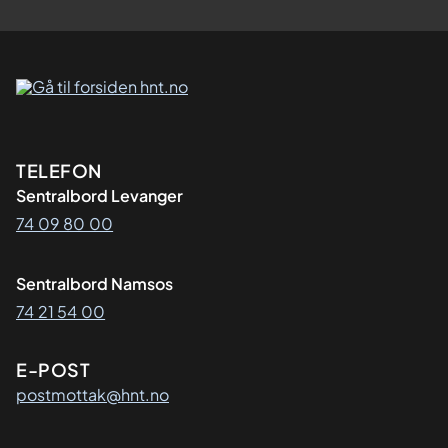
Kontaktinformasjon
TELEFON
Sentralbord Levanger
74 09 80 00
Sentralbord Namsos
74 21 54 00
E-POST
postmottak@hnt.no