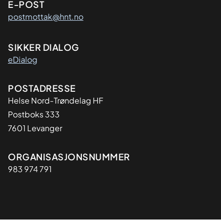
E-POST
postmottak@hnt.no
SIKKER DIALOG
eDialog
Adresse
POSTADRESSE
Helse Nord-Trøndelag HF
Postboks 333
7601 Levanger
Organisasjon
ORGANISASJONSNUMMER
983 974 791