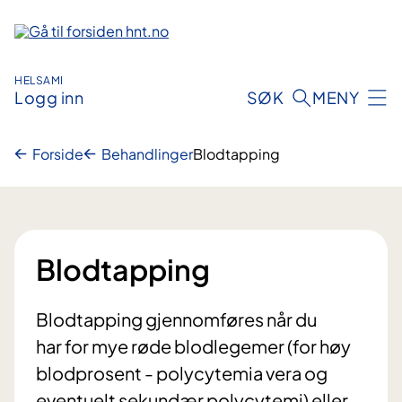
Hopp
til
innhold
HELSAMI
Logg inn
SØK
MENY
Forside
Behandlinger
Blodtapping
Blodtapping
Blodtapping gjennomføres når du
har for mye røde blodlegemer (for høy
blodprosent - polycytemia vera og
eventuelt sekundær polycytemi) eller