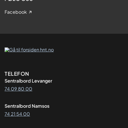
Facebook
Kontaktinformasjon
TELEFON
Sentralbord Levanger
74 09 80 00
Sentralbord Namsos
74 21 54 00