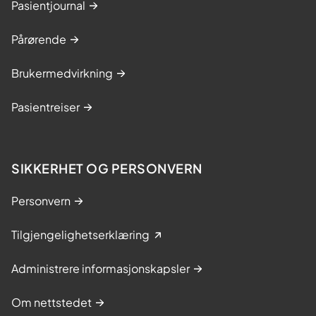
Pasientjournal
s
t
Pårørende
r
i
Brukermedvirkning
n
g
Pasientreiser
s
k
u
SIKKERHET OG PERSONVERN
r
s
Personvern
(
Tilgjengelighetserklæring
N
a
Administrere informasjonskapsler
m
s
Om nettstedet
o