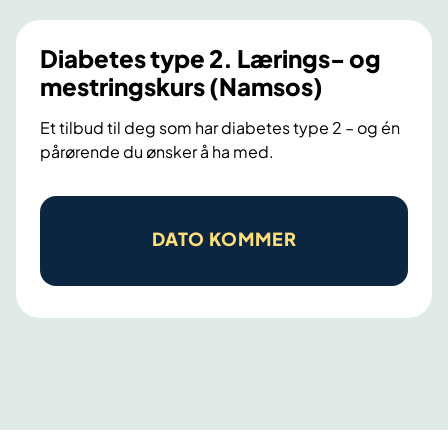
.
s
L
t
Diabetes type 2. Lærings- og
æ
r
mestringskurs (Namsos)
r
i
Et tilbud til deg som har diabetes type 2 – og én
i
n
pårørende du ønsker å ha med.
n
g
g
s
D
s
k
i
-
DATO KOMMER
u
a
o
r
b
g
s
e
m
(
t
e
L
e
s
e
s
t
v
t
r
a