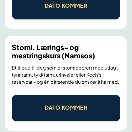
t
DATO KOMMER
o
m
i
.
L
Stomi. Lærings- og
æ
mestringskurs (Namsos)
r
Et tilbud til deg som er stomioperert med utlagt
i
tynntarm, tykktarm, urinveier eller Koch's
n
reservoar – og én pårørende du ønsker å ha med.
g
s
S
-
t
DATO KOMMER
o
o
g
m
m
i
e