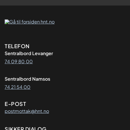
Kontaktinformasjon
TELEFON
Sentralbord Levanger
74 09 80 00
Sentralbord Namsos
74 21 54 00
E-POST
postmottak@hnt.no
SIKKER DIALOG