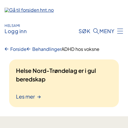
Hopp
til
innhold
HELSAMI
Logg inn
SØK
MENY
Forside
Behandlinger
ADHD hos voksne
Helse Nord-Trøndelag er i gul
beredskap
Les mer