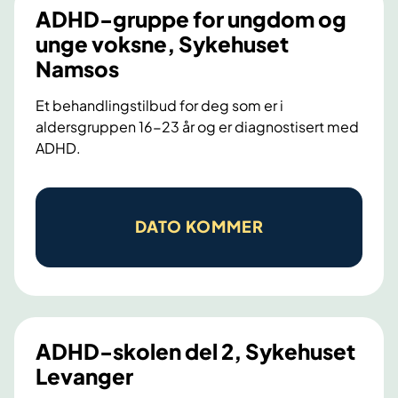
s
ADHD-gruppe for ungdom og
e
unge voksne, Sykehuset
r
Namsos
t
g
Et behandlingstilbud for deg som er i
r
aldersgruppen 16-23 år og er diagnostisert med
ADHD.
u
p
p
A
e
D
DATO KOMMER
t
H
i
D
l
-
b
g
u
r
ADHD-skolen del 2, Sykehuset
d
u
Levanger
f
p