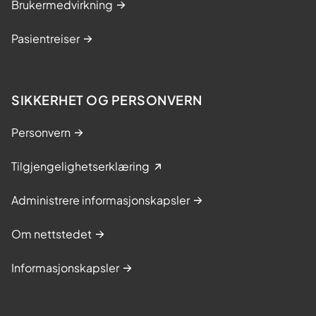
Brukermedvirkning
n
N
g
a
Pasientreiser
e
m
r
s
o
SIKKERHET OG PERSONVERN
s
Personvern
Tilgjengelighetserklæring
Administrere informasjonskapsler
Om nettstedet
Informasjonskapsler