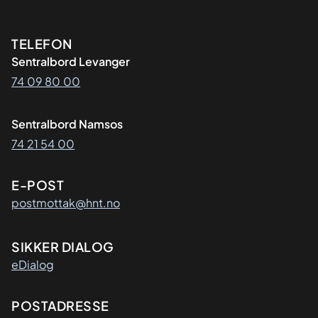
Kontaktinformasjon
TELEFON
Sentralbord Levanger
74 09 80 00
Sentralbord Namsos
74 21 54 00
E-POST
postmottak@hnt.no
SIKKER DIALOG
eDialog
Adresse
POSTADRESSE