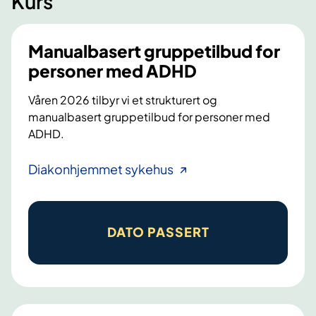
Kurs
Manualbasert gruppetilbud for
personer med ADHD
Våren 2026 tilbyr vi et strukturert og
manualbasert gruppetilbud for personer med
ADHD.
M
Diakonhjemmet sykehus
a
n
u
DATO PASSERT
a
l
b
a