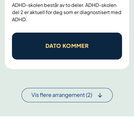
ADHD-skolen består av to deler. ADHD-skolen
o
p
del 2 er aktuell for deg som er diagnostisert med
r
e
ADHD.
p
f
e
o
A
r
r
D
DATO KOMMER
s
u
H
o
n
D
n
g
-
e
d
s
r
o
k
m
m
o
e
o
Vis flere arrangement
(2)
l
d
g
e
A
u
n
D
n
d
H
g
e