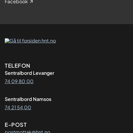
Facebook
Kontaktinformasjon
TELEFON
Sentralbord Levanger
74 09 80 00
Sentralbord Namsos
74 21 54 00
E-POST
postmottak@hnt.no