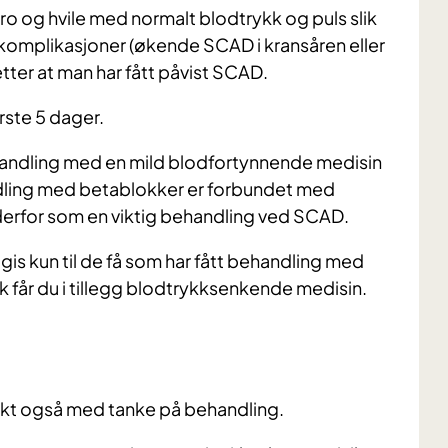
 ro og hvile med normalt blodtrykk og puls slik
 for komplikasjoner (økende SCAD i kransåren eller
tter at man har fått påvist SCAD.
rste 5 dager.
handling med en mild blodfortynnende medisin
ndling med betablokker er forbundet med
erfor som en viktig behandling ved SCAD.
gis kun til de få som har fått behandling med
kk får du i tillegg blodtrykksenkende medisin.
arkt også med tanke på behandling.