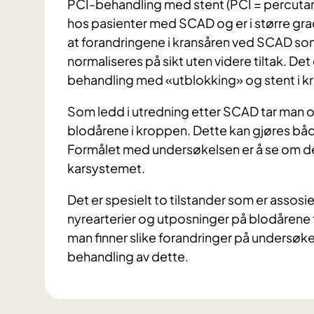
PCI-behandling med stent (PCI = percutane
hos pasienter med SCAD og er i større grad 
at forandringene i kransåren ved SCAD so
normaliseres på sikt uten videre tiltak. De
behandling med «utblokking» og stent i k
Som ledd i utredning etter SCAD tar man o
blodårene i kroppen. Dette kan gjøres både
Formålet med undersøkelsen er å se om det
karsystemet.
Det er spesielt to tilstander som er assos
nyrearterier og utposninger på blodårene 
man finner slike forandringer på undersøkelse
behandling av dette.