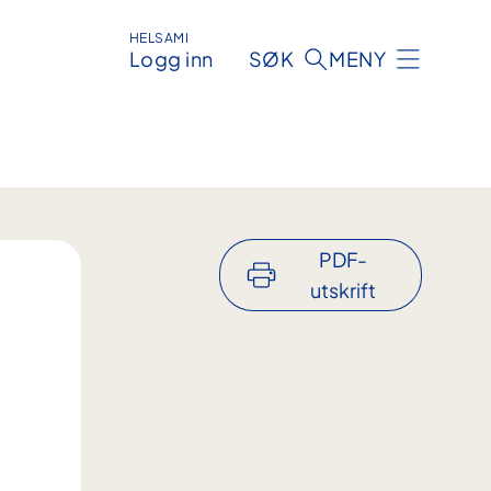
HELSAMI
Logg inn
SØK
MENY
PDF-
utskrift