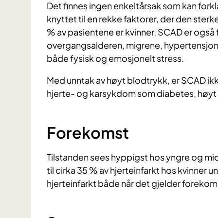
Det finnes ingen enkeltårsak som kan forkl
knyttet til en rekke faktorer, der den ste
% av pasientene er kvinner. SCAD er også 
overgangsalderen, migrene, hypertensjon
både fysisk og emosjonelt stress.
Med unntak av høyt blodtrykk, er SCAD ikk
hjerte- og karsykdom som diabetes, høyt k
Forekomst
Tilstanden sees hyppigst hos yngre og mid
til cirka 35 % av hjerteinfarkt hos kvinner u
hjerteinfarkt både når det gjelder forekom