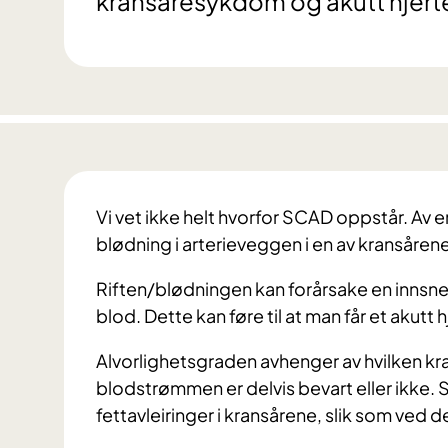
kransåresykdom og akutt hjerte
Vi vet ikke helt hvorfor SCAD oppstår. Av en
blødning i arterieveggen i en av kransårene
Riften/blødningen kan forårsake en innsnevr
blod. Dette kan føre til at man får et akutt h
Alvorlighetsgraden avhenger av hvilken k
blodstrømmen er delvis bevart eller ikke.
fettavleiringer i kransårene, slik som ved d