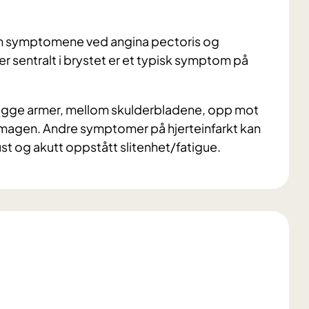
symptomene ved angina pectoris og
r sentralt i brystet er et typisk symptom på
i begge armer, mellom skulderbladene, opp mot
 av magen. Andre symptomer på hjerteinfarkt kan
t og akutt oppstått slitenhet/fatigue.