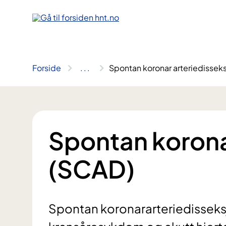
Hopp
til
innhold
Forside
..
.
Spontan koronar arteriedissek
Spontan korona
(SCAD)
Spontan koronararteriedisseksjo