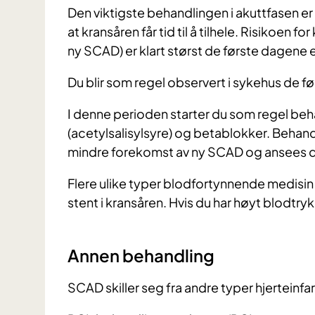
Den viktigste behandlingen i akuttfasen er
at kransåren får tid til å tilhele. Risikoen
ny SCAD) er klart størst de første dagene e
Du blir som regel observert i sykehus de fø
I denne perioden starter du som regel be
(acetylsalisylsyre) og betablokker. Beha
mindre forekomst av ny SCAD og ansees d
Flere ulike typer blodfortynnende medisin 
stent i kransåren. Hvis du har høyt blodtry
Annen behandling
SCAD skiller seg fra andre typer hjerteinf