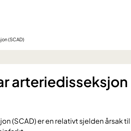
sjon (SCAD)
r arteriedisseksjon
n (SCAD) er en relativt sjelden årsak til