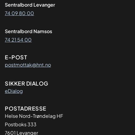
Sentralbord Levanger
74 09 80 00
Sentralbord Namsos
74 21 54 00
E-POST
postmottak@hnt.no
SIKKER DIALOG
eDialog
Adresse
POSTADRESSE
Helse Nord-Trøndelag HF
Postboks 333
7601 Levanger