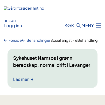
Hopp
til
innhold
HELSAMI
Logg inn
SØK
MENY
Forside
Behandlinger
Sosial angst - eBehandling
Sykehuset Namsos i grønn
beredskap, normal drift i Levanger
Les mer