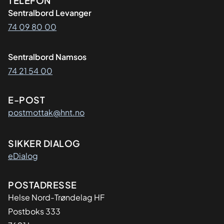
Kontaktinformasjon
TELEFON
Sentralbord Levanger
74 09 80 00
Sentralbord Namsos
74 21 54 00
E-POST
postmottak@hnt.no
SIKKER DIALOG
eDialog
Adresse
POSTADRESSE
Helse Nord-Trøndelag HF
Postboks 333