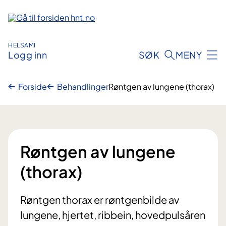
Hopp
til
innhold
HELSAMI
Logg inn
SØK
MENY
Forside
Behandlinger
Røntgen av lungene (thorax)
Røntgen av lungene
(thorax)
Røntgen thorax er røntgenbilde av
lungene, hjertet, ribbein, hovedpulsåren