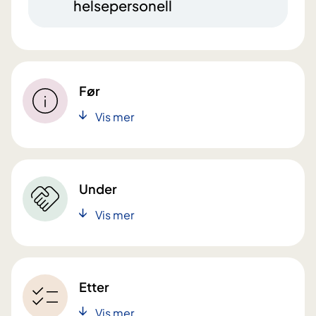
helsepersonell
Før
Vis mer
Under
Vis mer
Etter
Vis mer