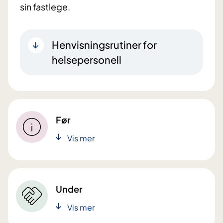
sin fastlege.
Henvisningsrutiner for
helsepersonell
Før
Vis mer
Under
Vis mer