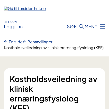
Hopp
til
innhold
HELSAMI
Logg inn
SØK
MENY
Forside
Behandlinger
Kostholdsveiledning av klinisk ernæringsfysiolog (KEF)
Kostholdsveiledning av
klinisk
ernæringsfysiolog
(KEF)