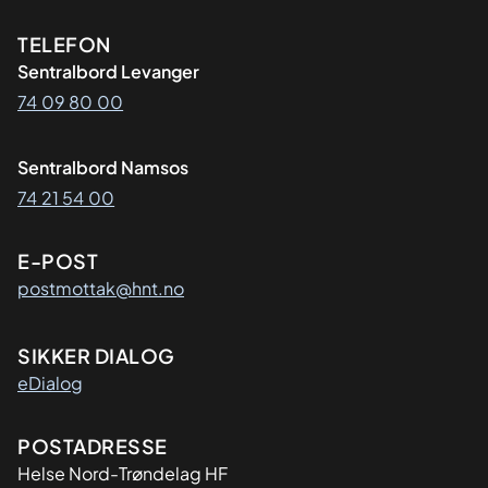
Kontaktinformasjon
TELEFON
Sentralbord Levanger
74 09 80 00
Sentralbord Namsos
74 21 54 00
E-POST
postmottak@hnt.no
SIKKER DIALOG
eDialog
Adresse
POSTADRESSE
Helse Nord-Trøndelag HF