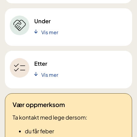
Under
Vis mer
Etter
Vis mer
Vær oppmerksom
Ta kontakt med lege dersom:
du får feber