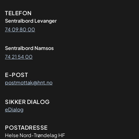
Kontaktinformasjon
TELEFON
Sentralbord Levanger
74 09 80 00
Sentralbord Namsos
74 21 54 00
E-POST
postmottak@hnt.no
SIKKER DIALOG
eDialog
Adresse
POSTADRESSE
Helse Nord-Trøndelag HF