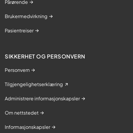
Pårørende
k
e
Brukermedvirkning
h
u
Pasientreiser
s
e
t
SIKKERHET OG PERSONVERN
L
Personvern
e
v
Tilgjengelighetserklæring
a
n
Administrere informasjonskapsler
g
e
Om nettstedet
r
Informasjonskapsler