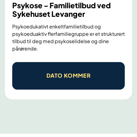
e
Psykose - Familietilbud ved
-
Sykehuset Levanger
F
Psykoedukativt enkeltfamilietilbud og
a
psykoeduaktiv flerfamiliegruppe er et strukturert
m
tilbud til deg med psykoselidelse og dine
i
pårørende.
l
i
P
e
s
DATO KOMMER
t
y
i
k
l
o
b
s
u
e
d
-
v
F
e