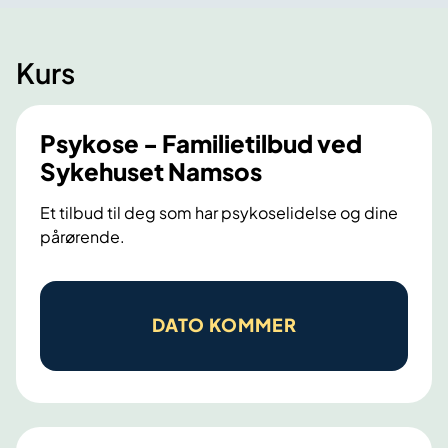
Kurs
Psykose - Familietilbud ved
Sykehuset Namsos
Et tilbud til deg som har psykoselidelse og dine
pårørende.
P
s
DATO KOMMER
y
k
o
s