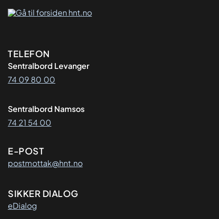
Kontaktinformasjon
TELEFON
Sentralbord Levanger
74 09 80 00
Sentralbord Namsos
74 21 54 00
E-POST
postmottak@hnt.no
SIKKER DIALOG
eDialog