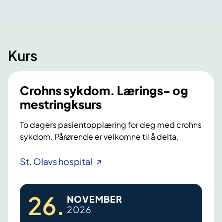
Kurs
Crohns sykdom. Lærings- og
mestringksurs
To dagers pasientopplæring for deg med crohns
sykdom. Pårørende er velkomne til å delta.
C
St. Olavs hospital
r
o
26
.
NOVEMBER
h
2026
n