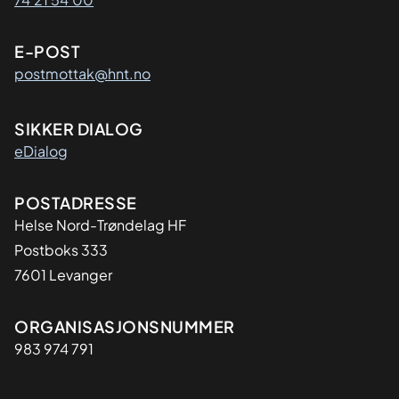
E-POST
postmottak@hnt.no
SIKKER DIALOG
eDialog
Adresse
POSTADRESSE
Helse Nord-Trøndelag HF
Postboks 333
7601 Levanger
Organisasjon
ORGANISASJONSNUMMER
983 974 791