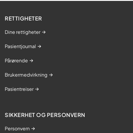
g
m
RETTIGHETER
e
s
Dine rettigheter
t
Pasientjournal
r
i
Pårørende
n
g
Brukermedvirkning
k
s
Pasientreiser
u
r
s
SIKKERHET OG PERSONVERN
Personvern