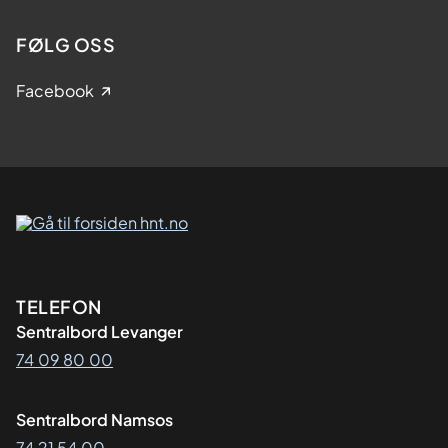
FØLG OSS
Facebook
Kontaktinformasjon
TELEFON
Sentralbord Levanger
74 09 80 00
Sentralbord Namsos
74 21 54 00