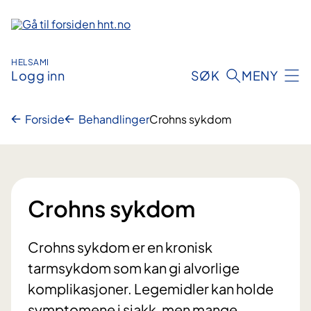
Hopp
til
innhold
HELSAMI
Logg inn
SØK
MENY
Forside
Behandlinger
Crohns sykdom
Crohns sykdom
Crohns sykdom er en kronisk
tarmsykdom som kan gi alvorlige
komplikasjoner. Legemidler kan holde
symptomene i sjakk, men mange