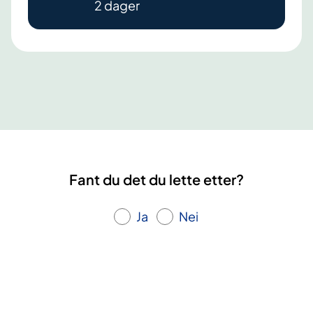
2 dager
s
s
y
k
d
o
m
.
L
æ
Fant du det du lette etter?
r
i
Ja
Nei
n
g
s
-
o