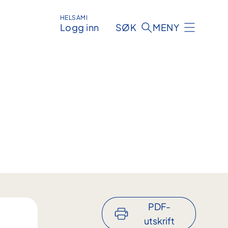
HELSAMI
Logg inn
SØK
MENY
PDF-
utskrift