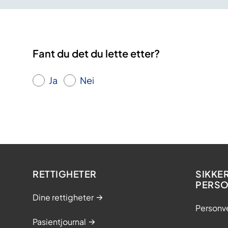
Fant du det du lette etter?
Ja
Nei
RETTIGHETER
SIKKE
PERS
Dine rettigheter
Personv
Pasientjournal