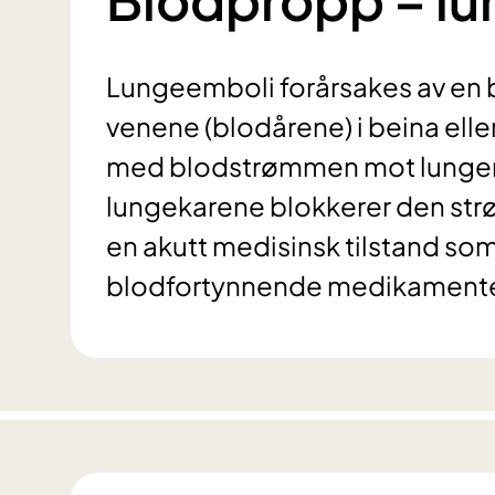
Lungeemboli forårsakes av en 
venene (blodårene) i beina ell
med blodstrømmen mot lungene.
lungekarene blokkerer den str
en akutt medisinsk tilstand s
blodfortynnende medikamente