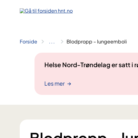
Hopp
til
innhold
Forside
..
.
Blodpropp – lungeemboli
Helse Nord-Trøndelag er satt i
Les mer
Blodpropp – l