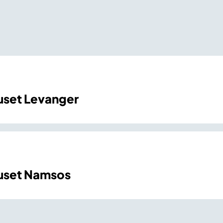
set Levanger
uset Namsos