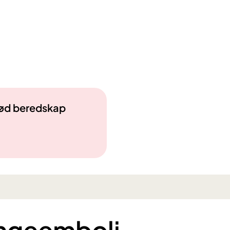
 rød beredskap
ungeemboli