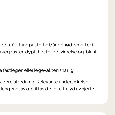
oppstått tungpustethet/åndenød, smerter i
kker pusten dypt, hoste, besvimelse og iblant
fastlegen eller legevakten snarlig.
 videre utredning. Relevante undersøkelser
ngene, av og til tas det et ultralyd av hjertet.