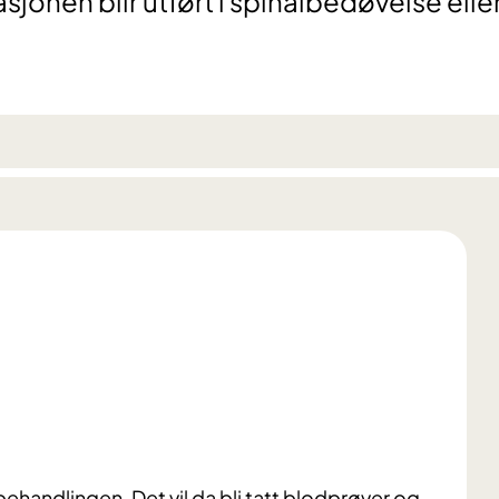
onen blir utført i spinalbedøvelse elle
behandlingen. Det vil da bli tatt blodprøver og