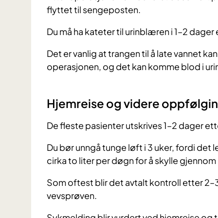
flyttet til sengeposten.
Du må ha kateter til urinblæren i 1–2 dager
Det er vanlig at trangen til å late vannet k
operasjonen, og det kan komme blod i urine
Hjemreise og videre oppfølgi
De fleste pasienter utskrives 1–2 dager et
Du bør unngå tunge løft i 3 uker, fordi det l
cirka to liter per døgn for å skylle gjennom
Som oftest blir det avtalt kontroll etter 2
vevsprøven.
Sykmelding blir vurdert ved hjemreise og t