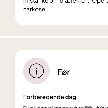
mistanke om blærekreft. Operasj
narkose.
Før
Forberedende dag
Du må møte på preoperativ poliklinikk før 