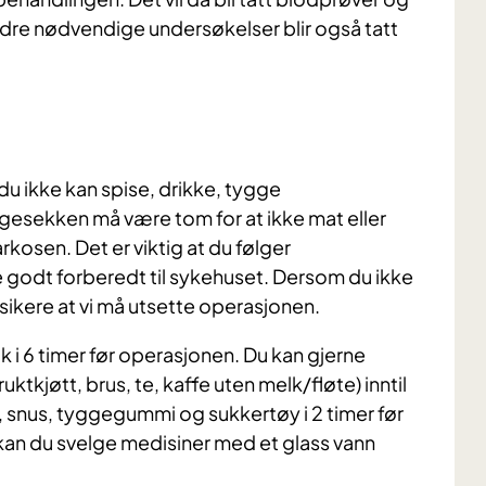
dre nødvendige undersøkelser blir også tatt
du ikke kan spise, drikke, tygge
esekken må være tom for at ikke mat eller
osen. Det er viktig at du følger
godt forberedt til sykehuset. Dersom du ikke
isikere at vi må utsette operasjonen.
lk i 6 timer før operasjonen. Du kan gjerne
ruktkjøtt, brus, te, kaffe uten melk/fløte) inntil
, snus, tyggegummi og sukkertøy i 2 timer før
 kan du svelge medisiner med et glass vann