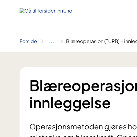
Hopp
til
innhold
Forside
..
.
Blæreoperasjon (TURB) – innle
Blæreoperasjon
innleggelse
Operasjonsmetoden gjøres hos a