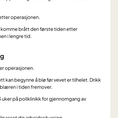
 etter operasjonen.
an komme brått den første tiden etter
n i lengre tid.
ng
ter operasjonen.
ett kan begynne å blø før vevet er tilhelet. Drikk
 blæren i tiden fremover.
–3 uker på poliklinikk for gjennomgang av
ilpasset din arbeidssituasjon.