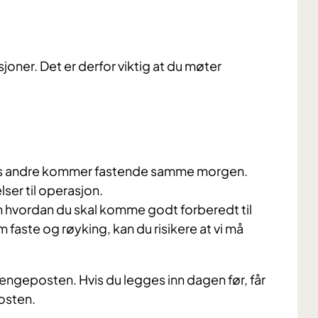
joner. Det er derfor viktig at du møter
ens andre kommer fastende samme morgen.
ser til operasjon.
om hvordan du skal komme godt forberedt til
faste og røyking, kan du risikere at vi må
geposten. Hvis du legges inn dagen før, får
osten.