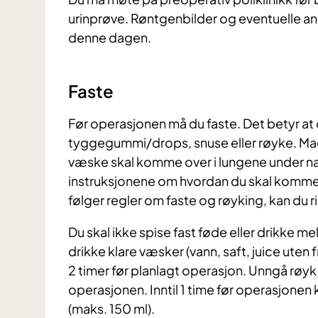
urinprøve. Røntgenbilder og eventuelle an
denne dagen.
Faste
Før operasjonen må du faste. Det betyr at 
tyggegummi/drops, snuse eller røyke. Mag
væske skal komme over i lungene under nark
instruksjonene om hvordan du skal komme 
følger regler om faste og røyking, kan du r
Du skal ikke spise fast føde eller drikke me
drikke klare væsker (vann, saft, juice uten f
2 timer før planlagt operasjon. Unngå røyk
operasjonen. Inntil 1 time før operasjonen
(maks. 150 ml).