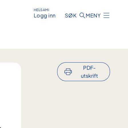
HELSAMI
Logg inn
SØK
MENY
PDF-
utskrift