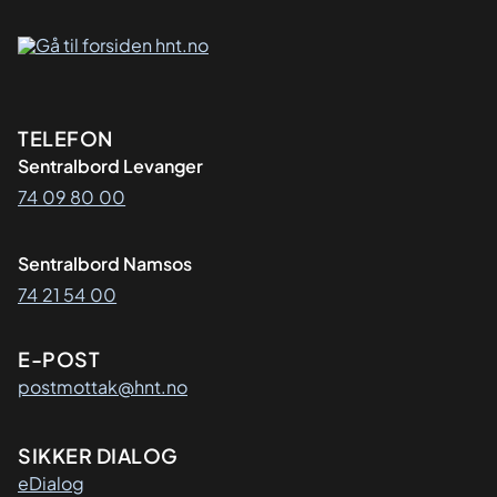
Kontaktinformasjon
TELEFON
Sentralbord Levanger
74 09 80 00
Sentralbord Namsos
74 21 54 00
E-POST
postmottak@hnt.no
SIKKER DIALOG
eDialog