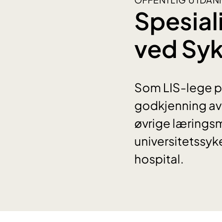
Spesial
ved Sy
Som LIS-lege på
godkjenning av a
øvrige læringsm
universitetssyk
hospital.