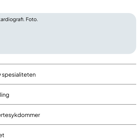
 spesialiteten
ling
hjertesykdommer
et