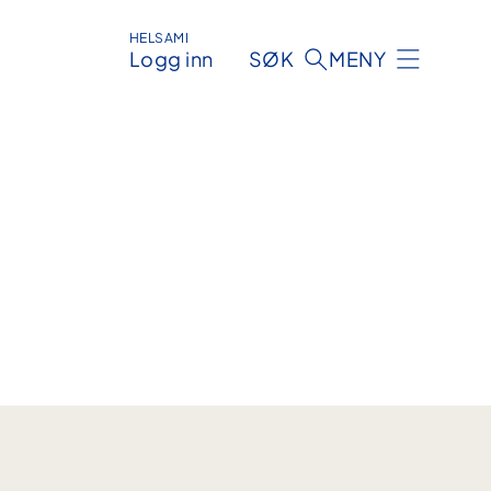
HELSAMI
Logg inn
SØK
MENY