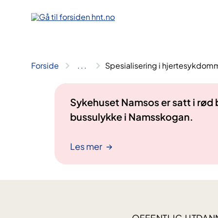
Hopp
til
innhold
Forside
..
.
Spesialisering i hjertesykdo
Sykehuset Namsos er satt i rød
bussulykke i Namsskogan.
Les mer
OFFENTLIG UTDAN