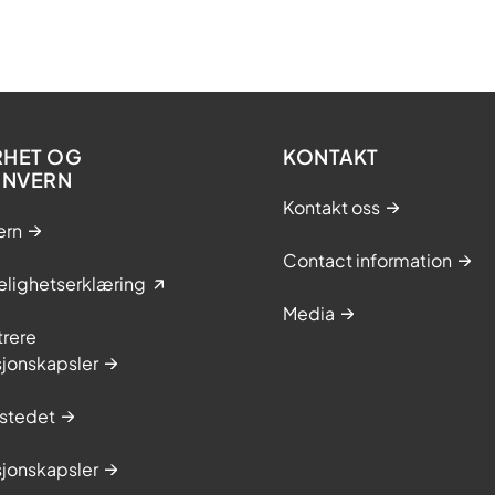
RHET OG
KONTAKT
ONVERN
Kontakt oss
ern
Contact information
elighetserklæring
Media
trere
sjonskapsler
stedet
sjonskapsler