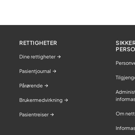
RETTIGHETER
SIKKE
PERS
Dine rettigheter
Personv
Pasientjournal
Tilgjeng
Pårørende
Adminis
informa
Brukermedvirkning
Om nett
Pasientreiser
Informa