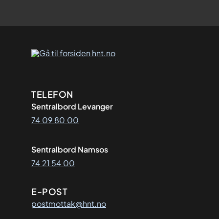
Kontaktinformasjon
TELEFON
Sentralbord Levanger
74 09 80 00
Sentralbord Namsos
74 21 54 00
E-POST
postmottak@hnt.no