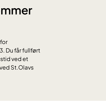
dommer
for
. Du får fullført
stid ved et
 ved St.Olavs