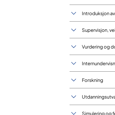
Introduksjon av
Supervisjon, vei
Vurdering og 
Internundervisn
Forskning
Utdanningsutva
Simulering og f