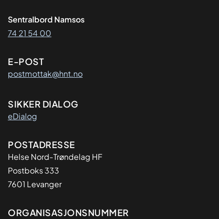
Sentralbord Namsos
74 21 54 00
E-POST
postmottak@hnt.no
SIKKER DIALOG
eDialog
Adresse
POSTADRESSE
Helse Nord-Trøndelag HF
Postboks 333
7601 Levanger
Organisasjon
ORGANISASJONSNUMMER