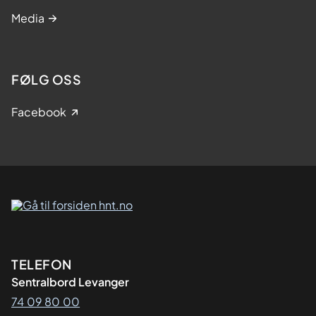
Media
FØLG OSS
Facebook
Kontaktinformasjon
TELEFON
Sentralbord Levanger
74 09 80 00