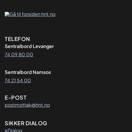
Kontaktinformasjon
TELEFON
Sentralbord Levanger
74 09 80 00
Sentralbord Namsos
74 21 54 00
E-POST
postmottak@hnt.no
SIKKER DIALOG
eDialog