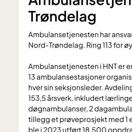
Trøndelag
Ambulansetjenesten har ansvar f
Nord-Trøndelag. Ring 113 for øy
Ambulansetjenesten i HNT er e
13 ambulansestasjoner organis
hver sin seksjonsleder. Avdelin
153,5 årsverk, inkludert lærling
døgnambulanser, 2 dagambulanse
tillegg et prøveprosjekt med 1
ble i 2023 utført 18.500 oppdr