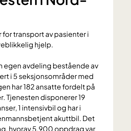
or transport av pasienter i
eblikkelig hjelp.
n egen avdeling bestående av
ert i 5 seksjonsområder med
gen har 182 ansatte fordelt på
er. Tjenesten disponerer 19
r, 1 intensivbil og har i
 enmannsbetjent akuttbil. Det
ag, hvorav 5.900 oppdrag var