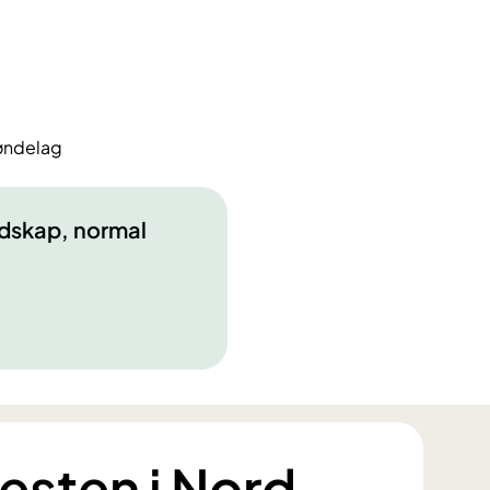
øndelag
dskap, normal
sten i Nord-