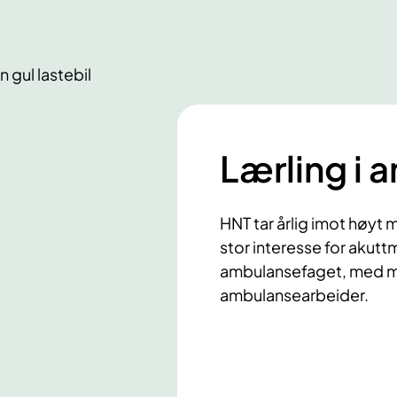
Lærling i
HNT tar årlig imot høyt
stor interesse for akutt
ambulansefaget, med m
ambulansearbeider.