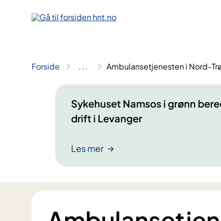
Hopp
til
innhold
Forside
..
.
Ambulansetjenesten i Nord-Tr
Sykehuset Namsos i grønn bere
drift i Levanger
Les mer
Ambulansetjene