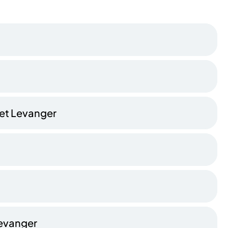
set Levanger
Levanger