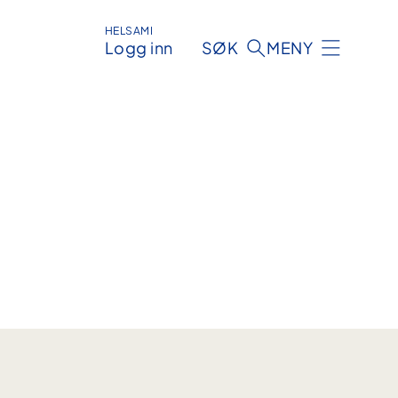
HELSAMI
Logg inn
SØK
MENY