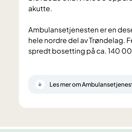
akutte.
Ambulansetjenesten er en dese
hele nordre del av Trøndelag. F
Les mer om Ambulansetjenest