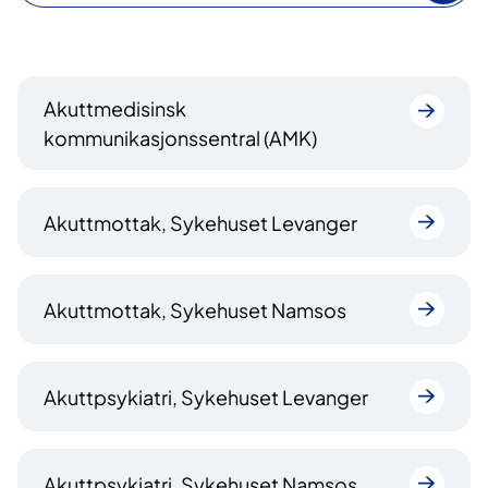
k
1
Akuttmedisinsk
2
kommunikasjonssentral (AMK)
6
t
r
Akuttmottak, Sykehuset Levanger
e
f
f
Akuttmottak, Sykehuset Namsos
Akuttpsykiatri, Sykehuset Levanger
Akuttpsykiatri, Sykehuset Namsos