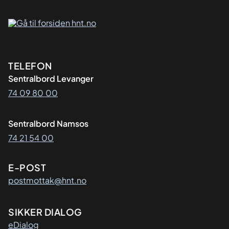
Kontaktinformasjon
TELEFON
Sentralbord Levanger
74 09 80 00
Sentralbord Namsos
74 21 54 00
E-POST
postmottak@hnt.no
SIKKER DIALOG
eDialog