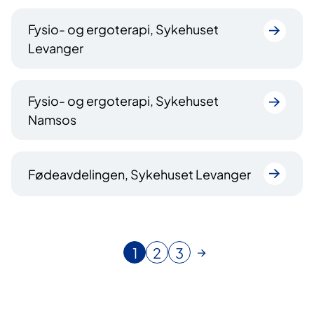
Fysio- og ergoterapi, Sykehuset
Levanger
Fysio- og ergoterapi, Sykehuset
Namsos
Fødeavdelingen, Sykehuset Levanger
1
2
3
N
G
G
å
å
å
v
t
t
æ
i
i