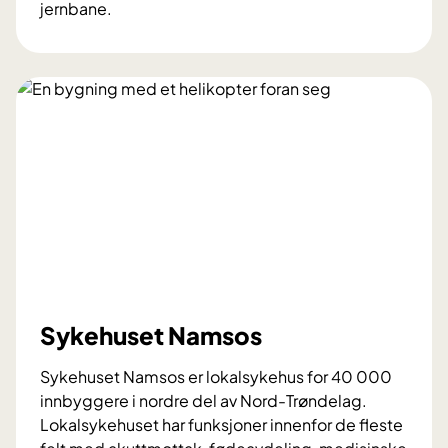
jernbane.
S
y
k
e
h
u
s
e
t
L
e
v
a
Sykehuset Namsos
n
g
Sykehuset Namsos er lokalsykehus for 40 000
e
innbyggere i nordre del av Nord-Trøndelag.
r
Lokalsykehuset har funksjoner innenfor de fleste