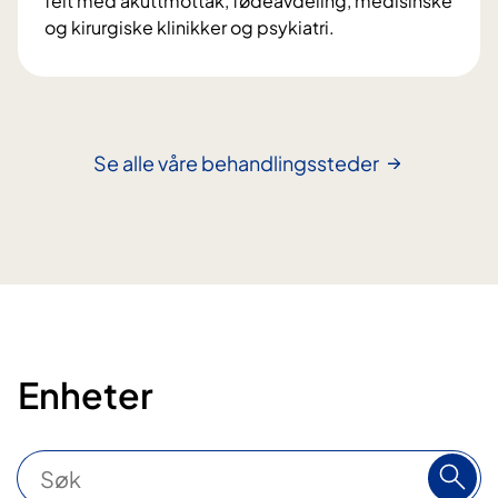
felt med akuttmottak, fødeavdeling, medisinske
og kirurgiske klinikker og psykiatri.
S
y
k
e
h
Se alle våre behandlingssteder
u
s
e
t
N
a
m
s
Enheter
o
s
S
ø