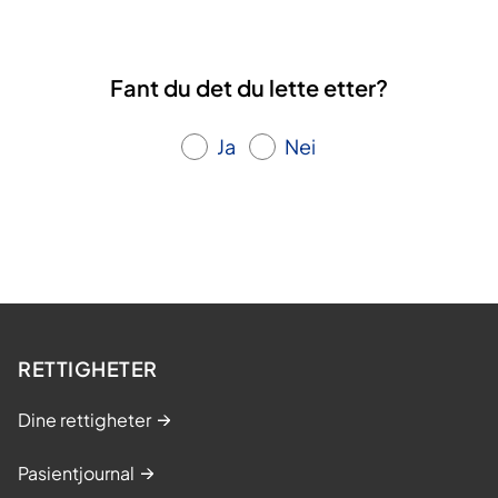
r
l
l
e
s
s
n
i
i
Fant du det du lette etter?
d
d
d
e
e
e
s
Ja
Nei
i
d
e
RETTIGHETER
Dine rettigheter
Pasientjournal