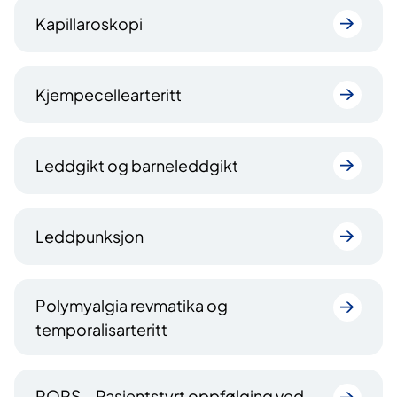
Kapillaroskopi
Kjempecellearteritt
Leddgikt og barneleddgikt
Leddpunksjon
Polymyalgia revmatika og
temporalisarteritt
PORS – Pasientstyrt oppfølging ved