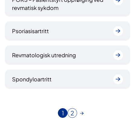
revmatisk sykdom
Psoriasisartritt
Revmatologisk utredning
Spondyloartritt
1
2
N
G
å
å
v
t