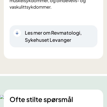
muskelsykdommer, og bindevevs- og
vaskulittsykdommer.
Les mer om Revmatologi,
Sykehuset Levanger
Ofte stilte spørsmål