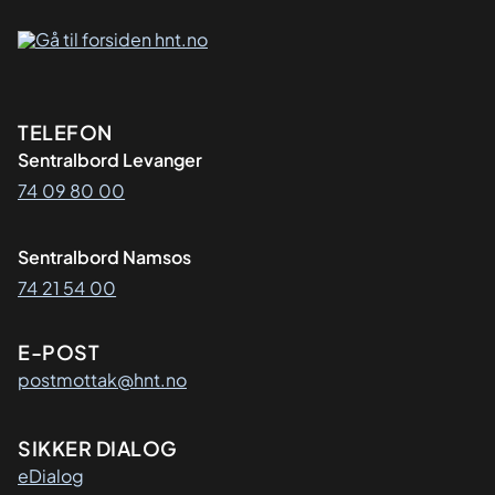
Kontaktinformasjon
TELEFON
Sentralbord Levanger
74 09 80 00
Sentralbord Namsos
74 21 54 00
E-POST
postmottak@hnt.no
SIKKER DIALOG
eDialog