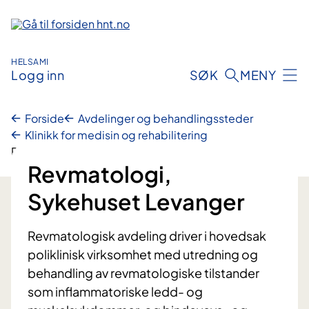
Hopp
til
innhold
HELSAMI
Logg inn
SØK
MENY
Forside
Avdelinger og behandlingssteder
Klinikk for medisin og rehabilitering
Revmatologi, Sykehuset Levanger
Revmatologi,
Sykehuset Levanger
Revmatologisk avdeling driver i hovedsak
poliklinisk virksomhet med utredning og
behandling av revmatologiske tilstander
som inflammatoriske ledd- og