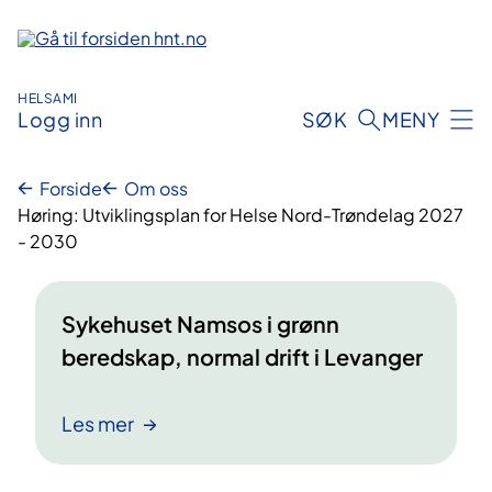
Hopp
til
innhold
HELSAMI
Logg inn
SØK
MENY
Forside
Om oss
Høring: Utviklingsplan for Helse Nord-Trøndelag 2027
- 2030
Sykehuset Namsos i grønn
beredskap, normal drift i Levanger
Les mer