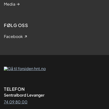
Media
FØLG OSS
Facebook
Kontaktinformasjon
TELEFON
Sentralbord Levanger
74 09 80 00