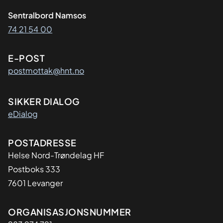
Sentralbord Namsos
74 21 54 00
E-POST
postmottak@hnt.no
SIKKER DIALOG
eDialog
Adresse
POSTADRESSE
Helse Nord-Trøndelag HF
Postboks 333
7601 Levanger
Organisasjon
ORGANISASJONSNUMMER