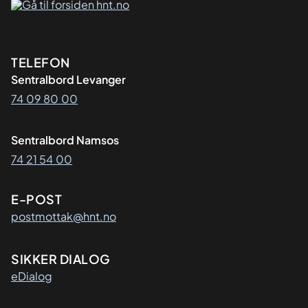
Kontaktinformasjon
TELEFON
Sentralbord Levanger
74 09 80 00
Sentralbord Namsos
74 21 54 00
E-POST
postmottak@hnt.no
SIKKER DIALOG
eDialog