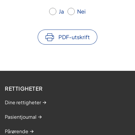
Ja
Nei
PDF-utskrift
RETTIGHETER
Dine rettigheter
Pasientjournal
Pårørende