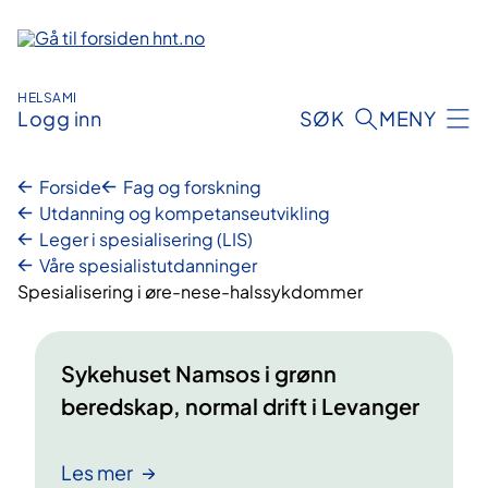
Hopp
til
innhold
HELSAMI
Logg inn
SØK
MENY
Forside
Fag og forskning
Utdanning og kompetanseutvikling
Leger i spesialisering (LIS)
Våre spesialistutdanninger
Spesialisering i øre-nese-halssykdommer
Sykehuset Namsos i grønn
beredskap, normal drift i Levanger
Les mer