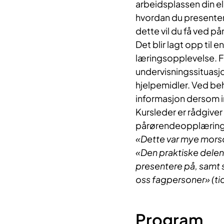
arbeidsplassen din ell
hvordan du presente
dette vil du få ved p
Det blir lagt opp ti
læringsopplevelse. F
undervisningssituasjon
hjelpemidler. Ved be
informasjon dersom in
Kursleder er rådgiver
pårørendeopplæring
«Dette var mye morso
«Den praktiske delen v
presentere på, samt s
oss fagpersoner» (ti
Program