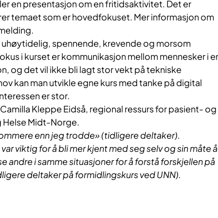
er en presentasjon om en fritidsaktivitet. Det er
rer temaet som er hovedfokuset. Mer informasjon om
åmelding.
l en uhøytidelig, spennende, krevende og morsom
okus i kurset er kommunikasjon mellom mennesker i e
, og det vil ikke bli lagt stor vekt på tekniske
hov kan man utvikle egne kurs med tanke på digital
teressen er stor.
 Camilla Kleppe Eidså, regional ressurs for pasient- og
 Helse Midt-Norge.
mmere enn jeg trodde» (tidligere deltaker).
ar viktig for å bli mer kjent med seg selv og sin måte å
e andre i samme situasjoner for å forstå forskjellen på
dligere deltaker på formidlingskurs ved UNN).