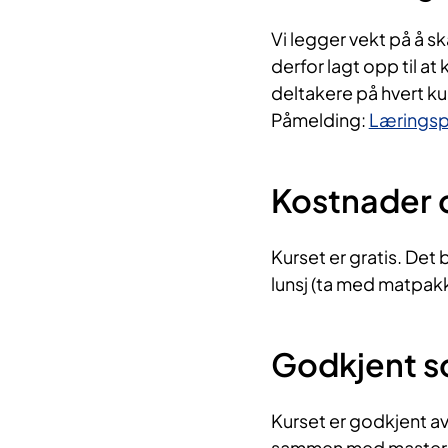
Vi legger vekt på å s
derfor lagt opp til a
deltakere på hvert ku
Påmelding:
Læringspo
Kostnader o
Kurset er gratis. Det b
lunsj (ta med matpakke
Godkjent s
Kurset er godkjent a
sammen med mastergra