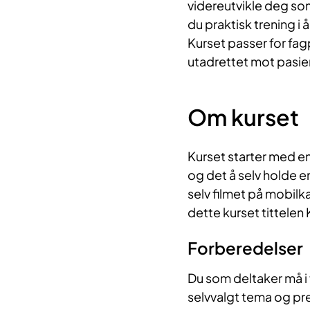
videreutvikle deg som 
du praktisk trening i 
Kurset passer for fag
utadrettet mot pasie
Om kurset
Kurset starter med e
og det å selv holde e
selv filmet på mobilk
dette kurset tittelen
Forberedelser
Du som deltaker må i
selvvalgt tema og pr