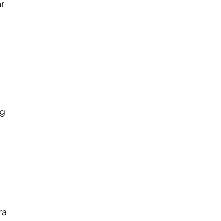
år
ng
ra