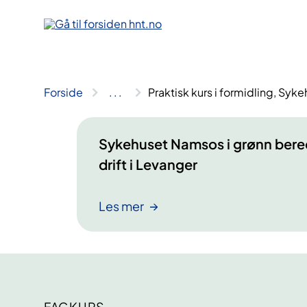
Hopp
til
innhold
Forside
..
.
Praktisk kurs i formidling, Syk
Sykehuset Namsos i grønn bere
drift i Levanger
Les mer
FAGKURS