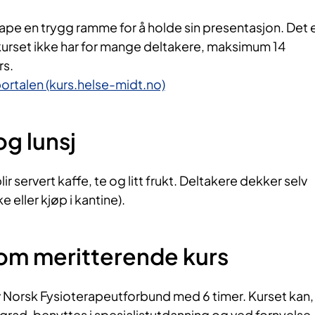
kape en trygg ramme for å holde sin presentasjon. Det 
t kurset ikke har for mange deltakere, maksimum 14
rs.
rtalen (kurs.helse-midt.no)
g lunsj
lir servert kaffe, te og litt frukt. Deltakere dekker selv
 eller kjøp i kantine).
om meritterende kurs
v Norsk Fysioterapeutforbund med 6 timer. Kurset kan,
d, benyttes i spesialistutdanning og ved fornyelse