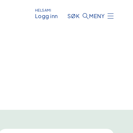
HELSAMI
Logg inn
SØK
MENY