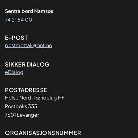
Sentralbord Namsos
74 21 54 00
E-POST
postmottak@hnt.no
SIKKER DIALOG
eDialog
Adresse
POSTADRESSE
Helse Nord-Trøndelag HF
Postboks 333
7601 Levanger
Organisasjon
ORGANISASJONSNUMMER