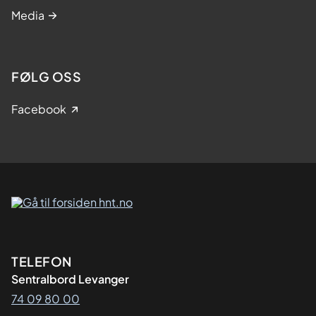
Media
FØLG OSS
Facebook
Kontaktinformasjon
TELEFON
Sentralbord Levanger
74 09 80 00