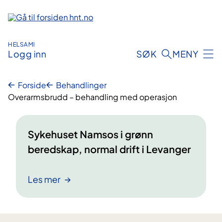
Hopp
til
innhold
HELSAMI
Logg inn
SØK
MENY
Forside
Behandlinger
Overarmsbrudd – behandling med operasjon
Sykehuset Namsos i grønn
beredskap, normal drift i Levanger
Les mer