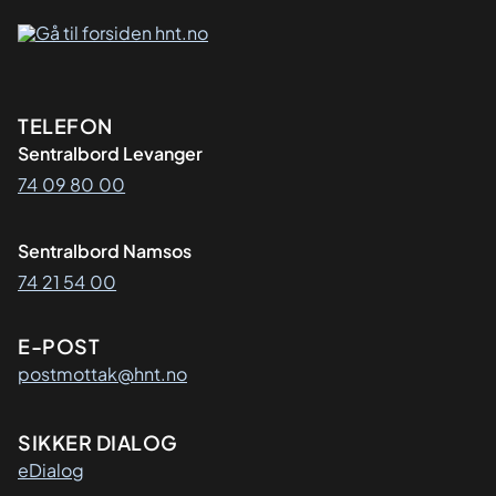
Kontaktinformasjon
TELEFON
Sentralbord Levanger
74 09 80 00
Sentralbord Namsos
74 21 54 00
E-POST
postmottak@hnt.no
SIKKER DIALOG
eDialog