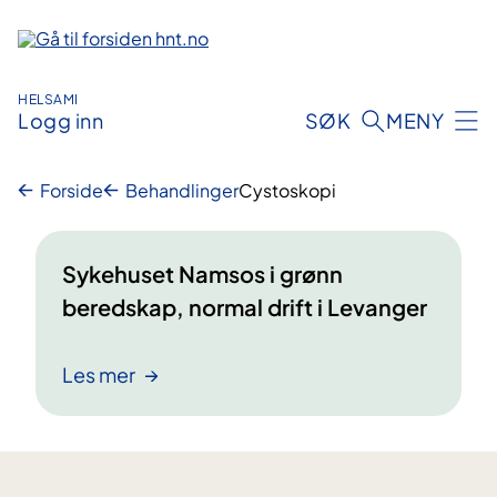
Hopp
til
innhold
HELSAMI
Logg inn
SØK
MENY
Forside
Behandlinger
Cystoskopi
Sykehuset Namsos i grønn
beredskap, normal drift i Levanger
Les mer