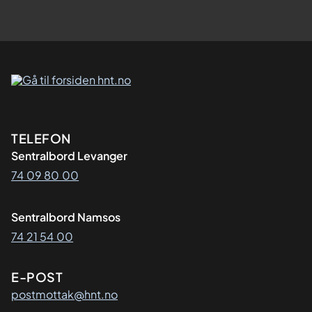
Kontaktinformasjon
TELEFON
Sentralbord Levanger
74 09 80 00
Sentralbord Namsos
74 21 54 00
E-POST
postmottak@hnt.no