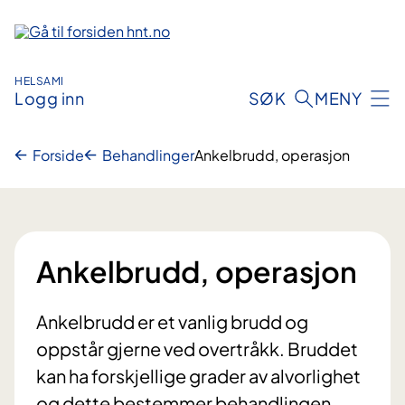
Hopp
til
innhold
HELSAMI
Logg inn
SØK
MENY
Forside
Behandlinger
Ankelbrudd, operasjon
Ankelbrudd, operasjon
Ankelbrudd er et vanlig brudd og
oppstår gjerne ved overtråkk. Bruddet
kan ha forskjellige grader av alvorlighet
og dette bestemmer behandlingen.