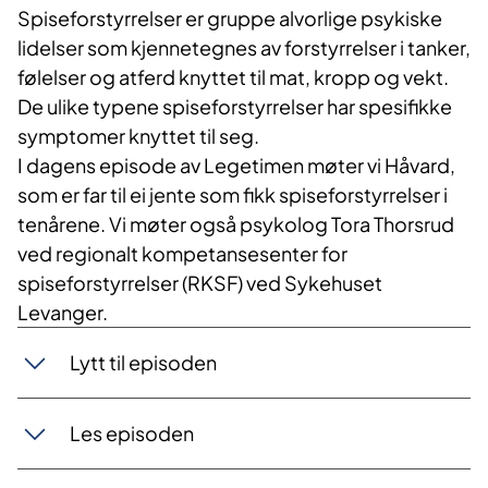
Spiseforstyrrelser er gruppe
alvorlige
psykiske
lidelser som
kjennetegnes av forstyrrelser i tanker,
følelser og atferd knyttet til mat, kropp og vekt.
De ulike typene
spiseforstyrrelser
har
spesifikke
symptomer knyttet til seg.
I dagens episode av Legetimen møter vi Håvard,
som er far til ei jente som fikk spiseforstyrrelser i
tenårene. Vi møter også psykolog Tora Thorsrud
ved regionalt kompetansesenter for
spiseforstyrrelser (RKSF) ved Sykehuset
Levanger.
Lytt til episoden
Les episoden