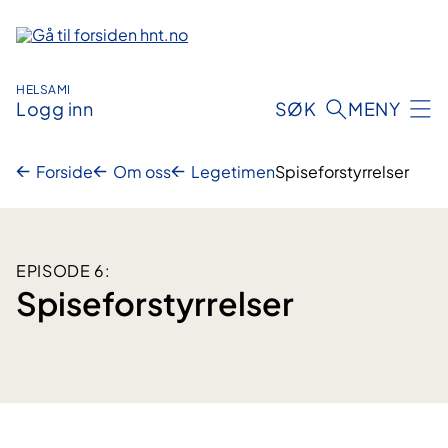
Hopp
til
innhold
HELSAMI
Logg inn
SØK
MENY
Forside
Om oss
Legetimen
Spiseforstyrrelser
EPISODE 6:
Spiseforstyrrelser