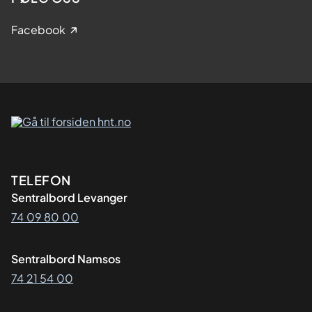
Facebook
Kontaktinformasjon
TELEFON
Sentralbord Levanger
74 09 80 00
Sentralbord Namsos
74 21 54 00