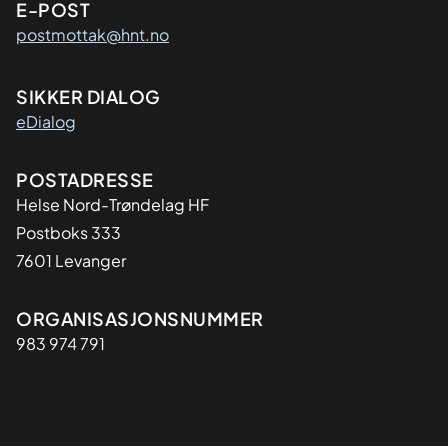
E-POST
postmottak@hnt.no
SIKKER DIALOG
eDialog
Adresse
POSTADRESSE
Helse Nord-Trøndelag HF
Postboks 333
7601 Levanger
Organisasjon
ORGANISASJONSNUMMER
983 974 791