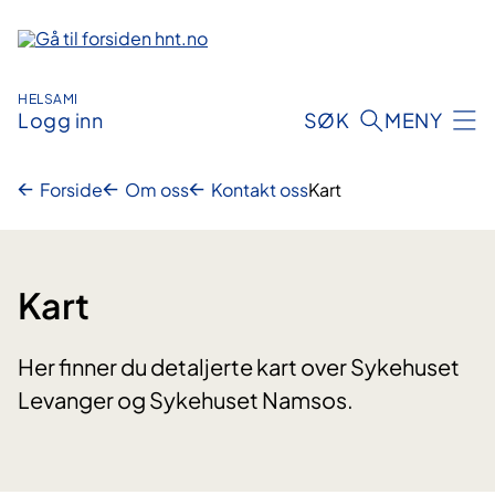
Hopp
til
innhold
HELSAMI
Logg inn
SØK
MENY
Forside
Om oss
Kontakt oss
Kart
Kart
Her finner du detaljerte kart over Sykehuset
Levanger og Sykehuset Namsos.