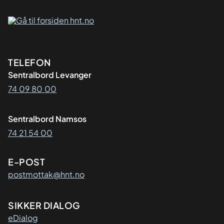
Kontaktinformasjon
TELEFON
Sentralbord Levanger
74 09 80 00
Sentralbord Namsos
74 21 54 00
E-POST
postmottak@hnt.no
SIKKER DIALOG
eDialog