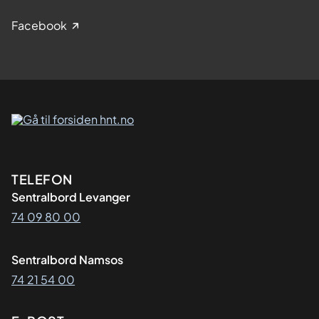
Facebook
Kontaktinformasjon
TELEFON
Sentralbord Levanger
74 09 80 00
Sentralbord Namsos
74 21 54 00