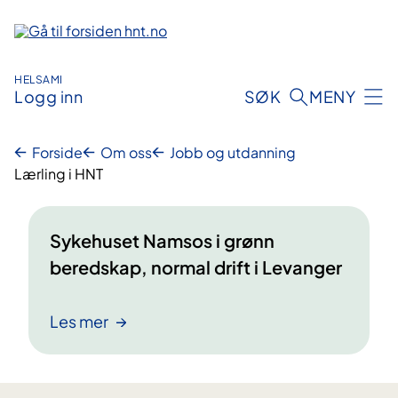
Hopp
til
innhold
HELSAMI
Logg inn
SØK
MENY
Forside
Om oss
Jobb og utdanning
Lærling i HNT
Sykehuset Namsos i grønn
beredskap, normal drift i Levanger
Les mer