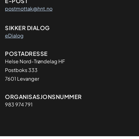
E-POST
postmottak@hnt.no
SIKKER DIALOG
eDialog
Adresse
POSTADRESSE
Helse Nord-Trøndelag HF
Postboks 333
7601 Levanger
Organisasjon
ORGANISASJONSNUMMER
983 974 791