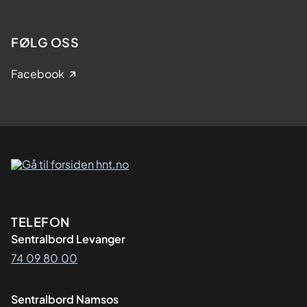
FØLG OSS
Facebook
Kontaktinformasjon
TELEFON
Sentralbord Levanger
74 09 80 00
Sentralbord Namsos