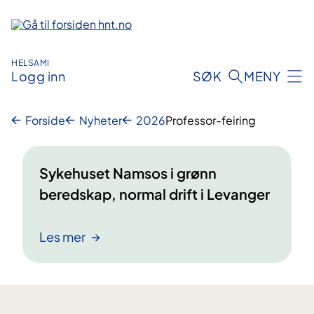
Hopp
til
innhold
HELSAMI
Logg inn
SØK
MENY
Forside
Nyheter
2026
Professor-feiring
Sykehuset Namsos i grønn
beredskap, normal drift i Levanger
Les mer