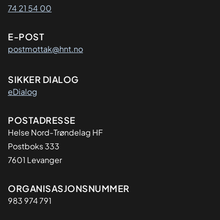
74 21 54 00
E-POST
postmottak@hnt.no
SIKKER DIALOG
eDialog
Adresse
POSTADRESSE
Helse Nord-Trøndelag HF
Postboks 333
7601 Levanger
Organisasjon
ORGANISASJONSNUMMER
983 974 791