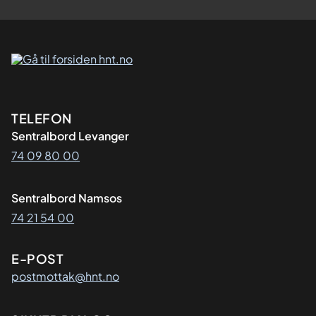
Kontaktinformasjon
TELEFON
Sentralbord Levanger
74 09 80 00
Sentralbord Namsos
74 21 54 00
E-POST
postmottak@hnt.no