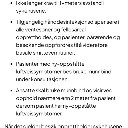
Ik
ke lenger krav til 1-meters avstand i
sykehusene.
T
ilgjengelig hånddesinfeksjonsdispensere i
alle ventesoner og fellesareal
opprettholdes, og pasienter, pårørende og
besøkende oppfordres til å videreføre
basale smittevernrutiner.
P
asienter med ny-oppståtte
luftveissymptomer bes bruke munnbind
under konsultasjonen.
A
nsatte skal bruke munnbind og visir ved
opphold nærmere enn 2 meter fra pasient
dersom pasient har ny-oppståtte
luftveissymptomer.
Når det gjelder besøk opprettholder sykehusene