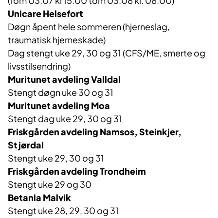
(
fom
03.07
kl
15.00 tom 03.08 kl. 08
.00)
Unicar
e
Helsefort
Døgn åpent hele sommeren
(hjerneslag,
traumatisk hjerneskade)
Dag stengt uke 29, 30 og 31
(CFS/ME, smerte og
livsstilsendring)
Muritunet
avdeling
Valldal
S
tengt
døgn
uke 30 og 31
Muritunet avdeling Moa
Stengt dag
uke 29
, 30 og
31
Friskgården
a
vdeling Namsos, Steinkjer,
Stjørdal
S
tengt uke 29
, 30
og 3
1
Friskgården avdeling Trondheim
S
tengt uke 29 og 30
Betania
Malvik
Stengt uke 28, 29, 30 og 31