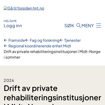
Hopp
til
innhold
HELSAMI
Logg inn
SØK
MENY
Framside
Fag og forskning
Tjenester
Regional koordinerende enhet Midt
Drift av private rehabiliteringsinstitusjoner i Midt-Norge
i sommer
2026
Drift av private
rehabiliteringsinstitusjoner