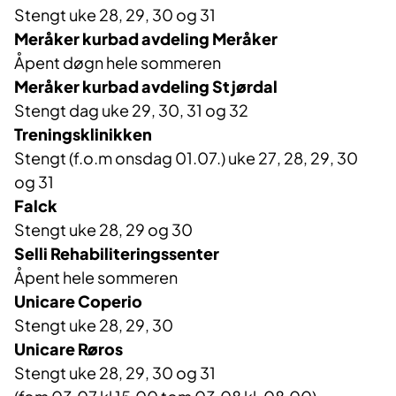
Stengt uke 28
, 29, 30 og
31
Meråker kurbad avdeling
Meråker
Å
pent
døgn
hele sommeren
Meråker kurbad avdeling Stjørdal
S
tengt
dag
uke 29, 30, 31 og 32
Treningsklinikken
Stengt
(
f.o.m onsdag 01.07.)
uke
27
,
2
8, 29, 30
og
3
1
Falck
Stengt uke
28,
2
9
og
30
Selli
Rehabiliteringssenter
Åpent
hele sommeren
Unicare
Coperio
Stengt uke 28, 29, 30
Unicare
Røros
Stengt uke 28
, 29, 30 og
31