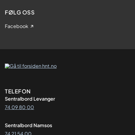
FØLG OSS
Facebook
Kontaktinformasjon
TELEFON
Sentralbord Levanger
74 09 80 00
Sentralbord Namsos
74 21 54 00