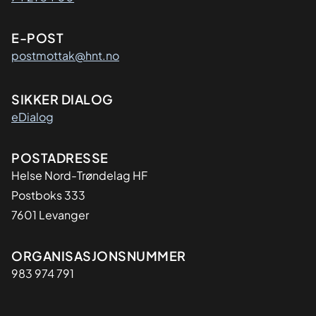
E-POST
postmottak@hnt.no
SIKKER DIALOG
eDialog
Adresse
POSTADRESSE
Helse Nord-Trøndelag HF
Postboks 333
7601 Levanger
Organisasjon
ORGANISASJONSNUMMER
983 974 791