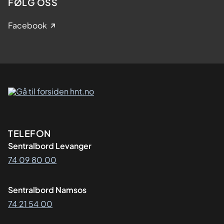
FØLG OSS
Facebook
Kontaktinformasjon
TELEFON
Sentralbord Levanger
74 09 80 00
Sentralbord Namsos
74 21 54 00