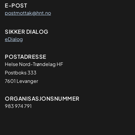
E-POST
postmottak@hnt.no
SIKKER DIALOG
eDialog
Adresse
POSTADRESSE
Helse Nord-Trøndelag HF
Postboks 333
7601 Levanger
Organisasjon
ORGANISASJONSNUMMER
983 974 791