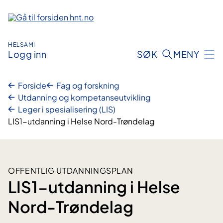
Hopp
til
innhold
HELSAMI
Logg inn
SØK
MENY
Forside
Fag og forskning
Utdanning og kompetanseutvikling
Leger i spesialisering (LIS)
LIS1-utdanning i Helse Nord-Trøndelag
OFFENTLIG UTDANNINGSPLAN
LIS1-utdanning i Helse
Nord-Trøndelag