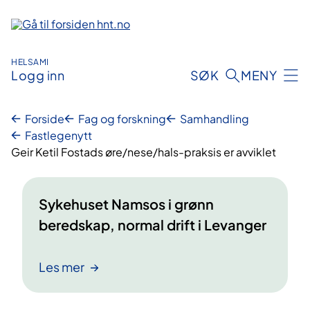
Hopp
til
innhold
HELSAMI
Logg inn
SØK
MENY
Forside
Fag og forskning
Samhandling
Fastlegenytt
Geir Ketil Fostads øre/nese/hals-praksis er avviklet
Sykehuset Namsos i grønn
beredskap, normal drift i Levanger
Les mer