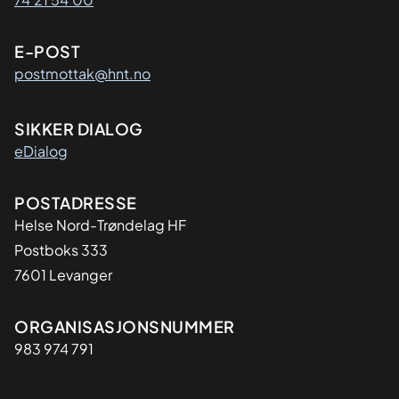
E-POST
postmottak@hnt.no
SIKKER DIALOG
eDialog
Adresse
POSTADRESSE
Helse Nord-Trøndelag HF
Postboks 333
7601 Levanger
Organisasjon
ORGANISASJONSNUMMER
983 974 791