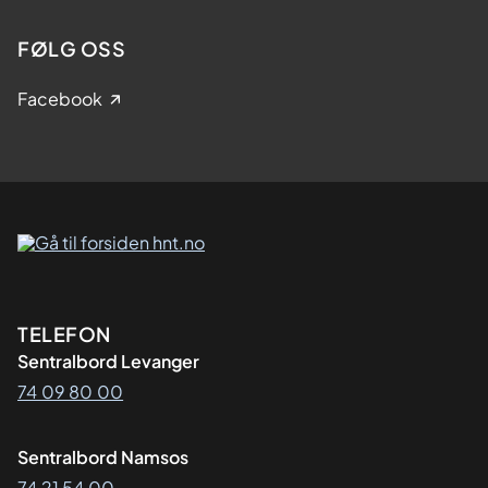
FØLG OSS
Facebook
Kontaktinformasjon
TELEFON
Sentralbord Levanger
74 09 80 00
Sentralbord Namsos
74 21 54 00