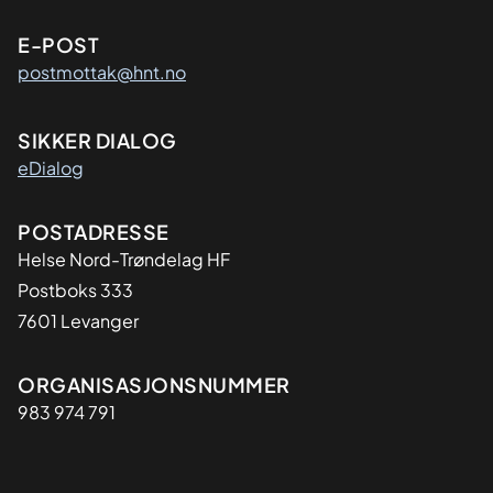
E-POST
postmottak@hnt.no
SIKKER DIALOG
eDialog
Adresse
POSTADRESSE
Helse Nord-Trøndelag HF
Postboks 333
7601 Levanger
Organisasjon
ORGANISASJONSNUMMER
983 974 791