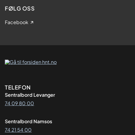
FØLG OSS
Facebook
Kontaktinformasjon
TELEFON
Sentralbord Levanger
74 09 80 00
Sentralbord Namsos
74 21 54 00