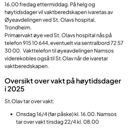
16
.
00 fredag ettermiddag. På helg og
høytidsdager vil
vaktberedskapen ivaretas av
Øyeavdelingen ved St. Olavs hospital,
Trondheim.
Primærvakt øye ved St. Olavs hospital nås på
telefon 915 10 644, eventuelt via sentralbord 72 57
30 00. Vakttelefon til øyeavdelingen Namsos
viderekobles også til St.Olav når de ivaretar
vaktberedskapen.
Oversikt
over
vakt på
høytidsdager
i 2025
St.Olav tar over vakt:
Onsdag 16/4 (før påske) kl. 16.00. Namsos
tar over vakt tirsdag 22/4 kl. 08.00