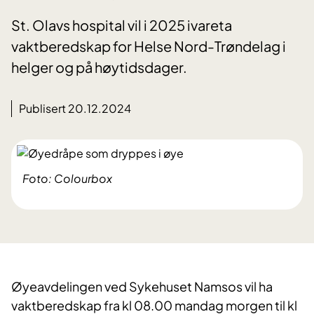
St. Olavs hospital vil i 2025 ivareta
vaktberedskap for Helse Nord-Trøndelag i
helger og på høytidsdager.
Publisert 20.12.2024
Foto: Colourbox
Øyeavdelingen
ved
Sykehuset
Namsos
vil ha
vaktberedskap fra
kl
08
.
00 mandag morgen til
kl