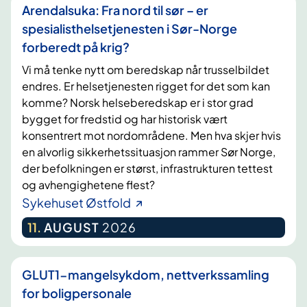
Arendalsuka: Fra nord til sør – er
spesialisthelsetjenesten i Sør-Norge
forberedt på krig?
Vi må tenke nytt om beredskap når trusselbildet
endres. Er helsetjenesten rigget for det som kan
komme? Norsk helseberedskap er i stor grad
bygget for fredstid og har historisk vært
konsentrert mot nordområdene. Men hva skjer hvis
en alvorlig sikkerhetssituasjon rammer Sør Norge,
der befolkningen er størst, infrastrukturen tettest
og avhengighetene flest?
Sykehuset Østfold
11
.
AUGUST
2026
GLUT1-mangelsykdom, nettverkssamling
for boligpersonale