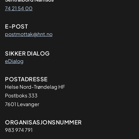
74 21 54 00
E-POST
postmottak@hnt.no
SIKKER DIALOG
eDialog
Adresse
POSTADRESSE
Helse Nord-Trøndelag HF
Postboks 333
7601 Levanger
Organisasjon
ORGANISASJONSNUMMER
983 974 791