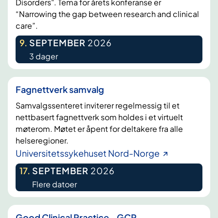
Disorders". Tema for årets konferanse er
“Narrowing the gap between research and clinical
care”.
9
.
SEPTEMBER
2026
3 dager
Fagnettverk samvalg
Samvalgssenteret inviterer regelmessig til et
nettbasert fagnettverk som holdes i et virtuelt
møterom. Møtet er åpent for deltakere fra alle
helseregioner.
Universitetssykehuset Nord-Norge
17
.
SEPTEMBER
2026
Flere datoer
Good Clinical Practice - GCP