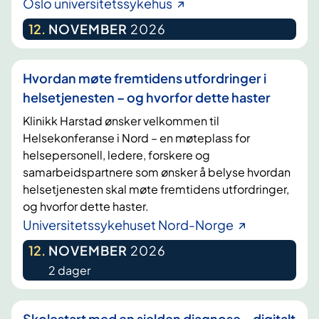
Oslo universitetssykehus
12
.
NOVEMBER
2026
Hvordan møte fremtidens utfordringer i
helsetjenesten – og hvorfor dette haster
Klinikk Harstad ønsker velkommen til
Helsekonferanse i Nord – en møteplass for
helsepersonell, ledere, forskere og
samarbeidspartnere som ønsker å belyse hvordan
helsetjenesten skal møte fremtidens utfordringer,
og hvorfor dette haster.
Universitetssykehuset Nord-Norge
12
.
NOVEMBER
2026
2 dager
Skolestart med en sjelden diagnose – digitalt