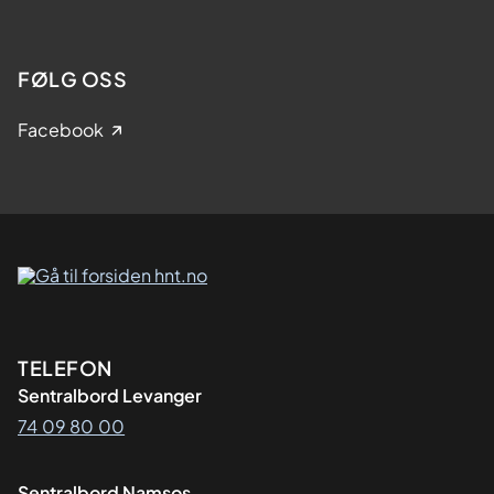
FØLG OSS
Facebook
Kontaktinformasjon
TELEFON
Sentralbord Levanger
74 09 80 00
Sentralbord Namsos