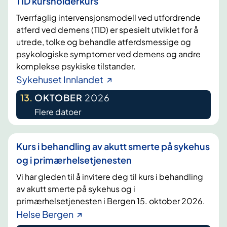
TID kursholderkurs
Tverrfaglig intervensjonsmodell ved utfordrende
atferd ved demens (TID) er spesielt utviklet for å
utrede, tolke og behandle atferdsmessige og
psykologiske symptomer ved demens og andre
komplekse psykiske tilstander.
Sykehuset Innlandet
13
.
OKTOBER
2026
Flere datoer
Kurs i behandling av akutt smerte på sykehus
og i primærhelsetjenesten
Vi har gleden til å invitere deg til kurs i behandling
av akutt smerte på sykehus og i
primærhelsetjenesten i Bergen 15. oktober 2026.
Helse Bergen