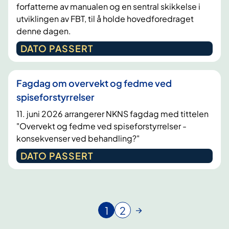
forfatterne av manualen og en sentral skikkelse i
utviklingen av FBT, til å holde hovedforedraget
denne dagen.
DATO PASSERT
Fagdag om overvekt og fedme ved
spiseforstyrrelser
11. juni 2026 arrangerer NKNS fagdag med tittelen
"Overvekt og fedme ved spiseforstyrrelser -
konsekvenser ved behandling?"
DATO PASSERT
1
2
N
G
å
å