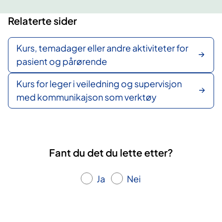
v
t
Relaterte sider
æ
i
r
l
e
s
Kurs, temadager eller andre aktiviteter for
n
i
pasient og pårørende
d
d
e
e
Kurs for leger i veiledning og supervisjon
s
med kommunikajson som verktøy
i
d
e
Fant du det du lette etter?
Ja
Nei