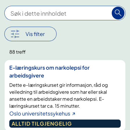
S
ø
k
i
Vis filter
d
e
Nullstill
88 treff
t
filter
t
E-læringskurs om narkolepsi for
e
arbeidsgivere
i
Dette e-læringskurset gir informasjon, råd og
n
veiledning til arbeidsgivere som har eller skal
n
ansette en arbeidstaker med narkolepsi. E-
h
læringskurset tar ca. 15 minutter.
o
Oslo universitetssykehus
l
ALLTID TILGJENGELIG
d