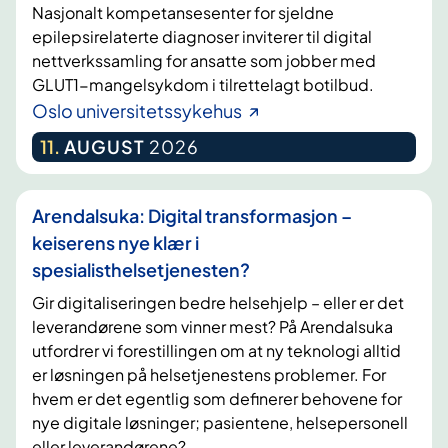
Nasjonalt kompetansesenter for sjeldne
epilepsirelaterte diagnoser inviterer til digital
nettverkssamling for ansatte som jobber med
GLUT1-mangelsykdom i tilrettelagt botilbud.
Oslo universitetssykehus
11
.
AUGUST
2026
Arendalsuka: Digital transformasjon –
keiserens nye klær i
spesialisthelsetjenesten?
Gir digitaliseringen bedre helsehjelp – eller er det
leverandørene som vinner mest? På Arendalsuka
utfordrer vi forestillingen om at ny teknologi alltid
er løsningen på helsetjenestens problemer. For
hvem er det egentlig som definerer behovene for
nye digitale løsninger; pasientene, helsepersonell
eller leverandørene?