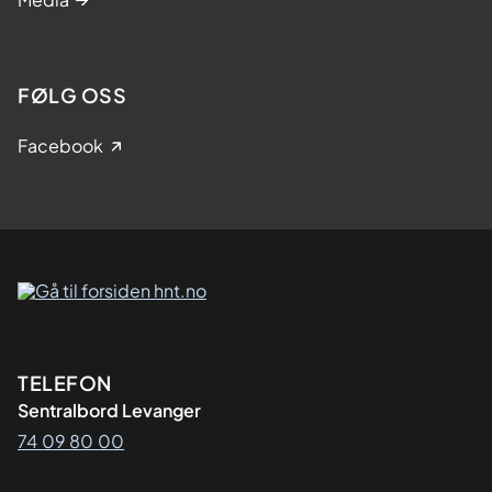
FØLG OSS
Facebook
Kontaktinformasjon
TELEFON
Sentralbord Levanger
74 09 80 00