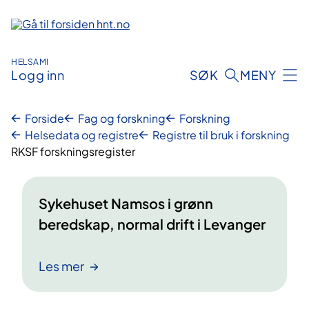
Hopp
til
innhold
HELSAMI
Logg inn
SØK
MENY
Forside
Fag og forskning
Forskning
Helsedata og registre
Registre til bruk i forskning
RKSF forskningsregister
Sykehuset Namsos i grønn
beredskap, normal drift i Levanger
Les mer