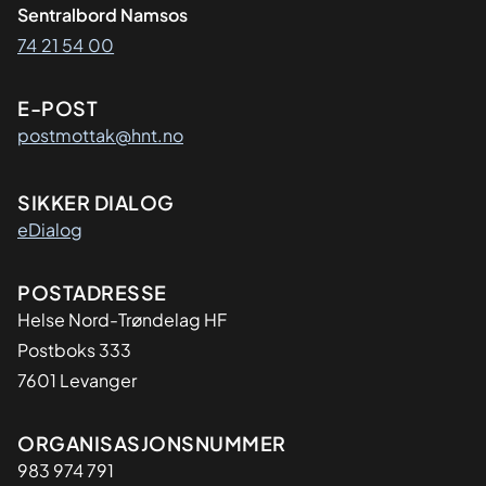
Sentralbord Namsos
74 21 54 00
E-POST
postmottak@hnt.no
SIKKER DIALOG
eDialog
Adresse
POSTADRESSE
Helse Nord-Trøndelag HF
Postboks 333
7601 Levanger
Organisasjon
ORGANISASJONSNUMMER
983 974 791