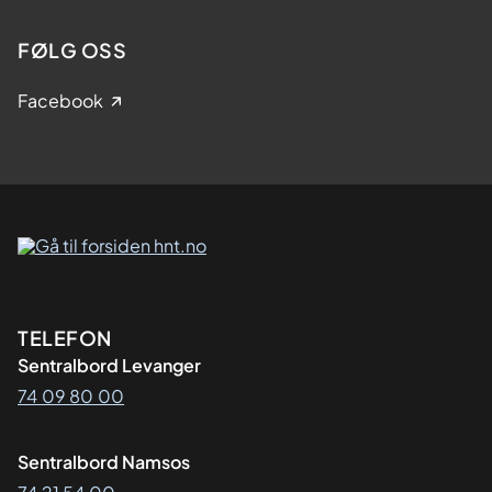
FØLG OSS
Facebook
Kontaktinformasjon
TELEFON
Sentralbord Levanger
74 09 80 00
Sentralbord Namsos