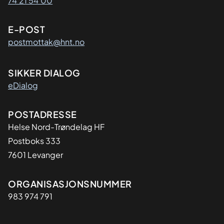
74 21 54 00
E-POST
postmottak@hnt.no
SIKKER DIALOG
eDialog
Adresse
POSTADRESSE
Helse Nord-Trøndelag HF
Postboks 333
7601 Levanger
Organisasjon
ORGANISASJONSNUMMER
983 974 791