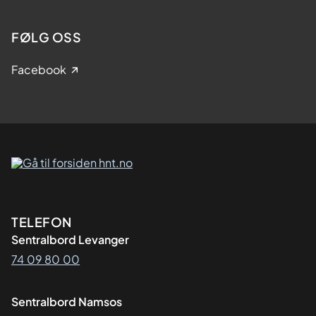
FØLG OSS
Facebook
Kontaktinformasjon
TELEFON
Sentralbord Levanger
74 09 80 00
Sentralbord Namsos