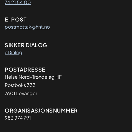
74 21 54 00
E-POST
postmottak@hnt.no
SIKKER DIALOG
eDialog
Adresse
POSTADRESSE
Helse Nord-Trøndelag HF
Postboks 333
7601 Levanger
Organisasjon
ORGANISASJONSNUMMER
983 974 791